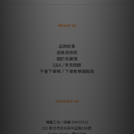
手」來呈現，頭頂更以「十一顆頭」象徵千眼的寓意。
（圖 / 敦煌施露觀音）
About us
再來說說法器的部分吧！準提菩薩最明顯的法器是高舉一把智
慧劍與如意寶幢（類似於傘的法器）；而千手觀
品牌故事
退換貨條款
關於收藏價
Q&A / 常見問題
不會下單嗎？下單教學請點我
Contant us
傳藝工坊 / 統編 09635932
251 新北市淡水區中正路168號
11:00~20:00 / 週五公休