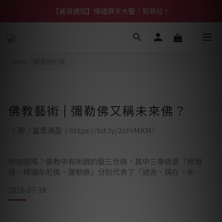
【熱門】馬上有系列！四種寶物幫你財運「轉」進來
【補貨通知】悟道齊天大聖｜到貨拉！
【熱門】馬上有系列！四種寶物幫你財運「轉」進來
Home
/
部落格列表
佛教藝術 | 彌勒佛又稱未來佛？
（ 圖 / 富貴滿盈 / https://bit.ly/2zPrMKM）
你知道嗎？佛教中有所謂的豎三世佛，其中三尊佛是「燃燈
佛、釋迦牟尼佛、彌勒佛」分別代表了「過去、現在、未
來」。
2018-07-18
其中，大部分人對於彌勒佛的印象應該都是大腹便便、和藹、
笑容可掬的形象吧！為什麼會出現在「豎三世佛」中呢？彌勒