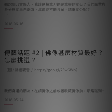
聽說關刀會傷人，我該選擇拿刀還是拿書的關公？我的職業與
身分無關黑白兩道，那還能不能收藏、請奉關公呢？
2018-06-16
上述幾個問題，是自我們推出關公作品之後，不斷遇到的問題
反饋，總有許許多多朋友會有類似的問題產生。今天的「傳藝
話題 第三集」就與各位朋友一起討論討論、分享你我的觀點
吧！
傳藝話題 #2 | 佛像甚麼材質最好？
怎麼挑選？
——————————————
（圖 / 祈福觀音 / https://goo.gl/23wGWb）
我們身邊的朋友，在請佛像之前或者收藏佛像前，最常碰到的
問題是：
2018-05-24
佛像怎麼挑選？甚麼材質才是最適合的？