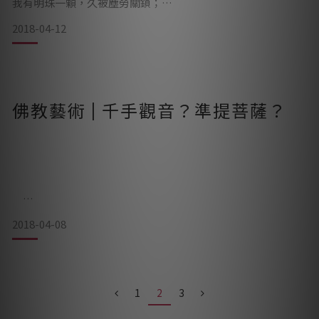
我有明珠一顆，久被塵勞關鎖；
瑞鹿」老師將藝術融合在石雕之中，以太極為創作題材，在動
今朝塵盡光生，照破山河萬朵。《宋．茶陵郁禪師》
與靜之間，抓住武術與藝術、沉穩與流動。
2018-04-12
（圖 / 持瓶小觀音 / https://goo.gl/qP4PDu ）
佛教藝術 | 千手觀音？準提菩薩？
在許多佛教經典中，都可以見到明珠一詞。
( 圖 /
有的說的是如來佛頂肉髻、有的是指心中的心珠、法華經裡也
提到過一顆長者送給孩童的無價寶珠。
佛家說不論是哪一種寶珠，指的都是佛性、智慧與慈悲。而且
是人人皆有，無
2018-04-08
準提菩薩，通常許多人會將之誤以為是千手觀音，但是實際是
不一樣的呢，今天就與各位分享一下不同之處吧！
先單就外觀法相做區分：準提菩薩在大承佛教中的法相主要以
1
2
3
「三目十八臂」、「頭戴五寶冠」為主。而千手觀音法相通常
最少會有「十八隻手以上」，許多法相也會以「24、42、72隻