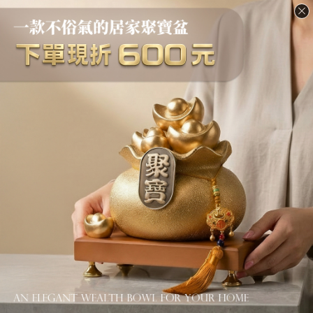
現為傳藝工坊代理藝術家；同時也是一位自由揮灑創意的女性
2018-05-16
陶藝家。
傳藝話題 #1 | 佛像一定要開光嗎？
（圖 / 手作小急須 唯美 / 點圖欣賞 ）
真的適合當作藝術品嗎？
（圖 / 禪悅如風 / https://goo.gl/raz7fr）
每個藝術創作者，所創作的作品都有屬於自己的DNA。而別具
風格的藝術家所創作出來的作品，就好像一個人的個性一樣，
一眼就能夠辨識出其獨到風格。我們認為李曉月老師的創作，
長久以來，我們都會有顧客朋友詢問：
就是如此！在眾多陶藝老師百家爭鳴的市場中，曉月老師所創
這尊菩薩請回去…..需要開光嗎？需要供奉膜拜嗎？將佛教藝術
作的器物仍然保持著對自己的初衷與
2018-05-12
當擺飾適合嗎？
今天就與各位朋友聊聊此一觀念吧！