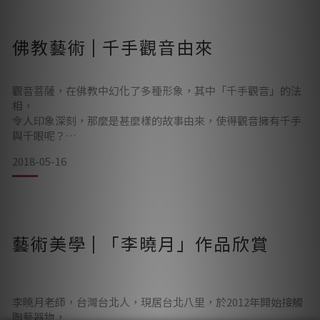
而市面上的佛像大多是木雕材質，所以供奉佛像是否屬木雕材
質最靈驗、最易入神呢？…等等有關佛像材質的問題。
佛教藝術 | 千手觀音由來
今天就與各位朋友聊聊，到底甚麼材質的佛像才是最好的
觀音菩薩，在佛教中幻化了多種形象，其中「千手觀音」的法
呢？
相，
令人印象深刻，那麼是甚麼樣的故事由來，使得觀音擁有千手
與千眼呢？
2018-05-16
———&mdash
在千手觀音的由來之中，有著幾種不同的版本流傳，在此為各
藝術美學 | 「李曉月」作品欣賞
位分享其中一則：在無量劫以前，觀音已經是一位發心渡盡眾
生的菩薩。在為了解救眾生之苦很長一段時間之後，仍然發現
六道輪迴中的眾生持續、恆久的受到種種痛苦折磨。此時觀音
發心：「我當度盡一切眾生，若我退心，當令我身裂為千
片！」爾後，觀音仍不斷為渡苦事業努力；經歷了無數次的努
李曉月老師，台灣台北人，現居台北八里，於2012年開始接觸
力、失敗、努力、失敗，不斷重
陶藝器物，