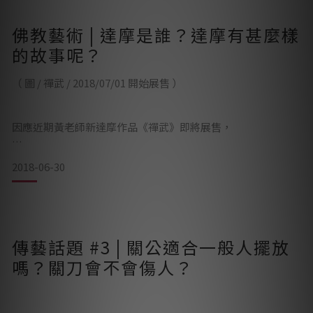
佛又有甚麼來頭呢？
佛教藝術 | 達摩是誰？達摩有甚麼樣
—————————&mda
的故事呢？
（ 圖 / 禪武 / 2018/07/01 開始展售 ）
因應近期黃老師新達摩作品《禪武》即將展售，
在此和各位朋友介紹一下誰是達摩？而達摩又有過甚麼傳奇故
2018-06-30
事呢？
———————————————————–
傳藝話題 #3 | 關公適合一般人擺放
達摩，
嗎？關刀會不會傷人？