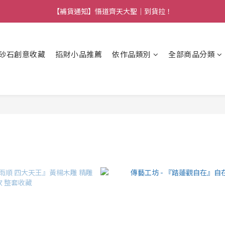
【熱門】馬上有系列！四種寶物幫你財運「轉」進來
【補貨通知】悟道齊天大聖｜到貨拉！
【熱門】馬上有系列！四種寶物幫你財運「轉」進來
砂石創意收藏
招財小品推薦
依作品類別
全部商品分類