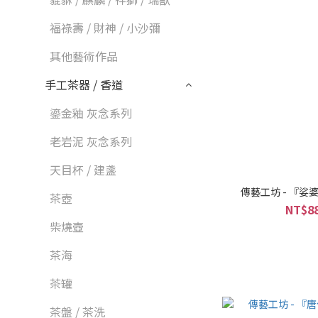
福祿壽 / 財神 / 小沙彌
其他藝術作品
手工茶器 / 香道
鎏金釉 灰念系列
老岩泥 灰念系列
天目杯 / 建盞
傳藝工坊 - 『娑
茶壺
NT$88
柴燒壺
茶海
茶罐
茶盤 / 茶洗