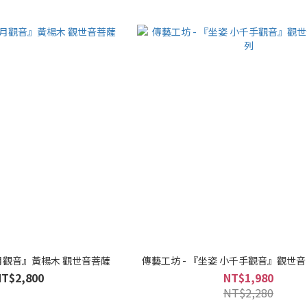
水月觀音』黃楊木 觀世音菩薩
傳藝工坊 - 『坐姿 小千手觀音』觀世音
NT$2,800
NT$1,980
NT$2,280