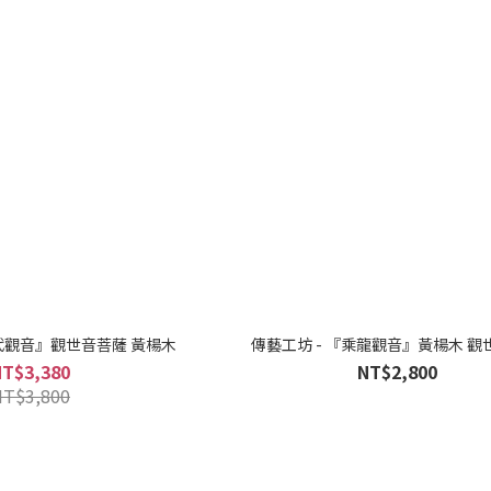
唐代觀音』觀世音菩薩 黃楊木
傳藝工坊 - 『乘龍觀音』黃楊木 觀
NT$3,380
NT$2,800
NT$3,800