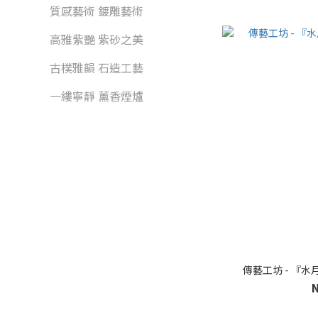
質感藝術 鍍雕藝術
高雅紫艷 紫砂之美
古樸雅韻 石造工藝
一縷寧靜 薰香煙爐
傳藝工坊 - 『