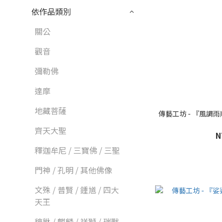
依作品類別
關公
觀音
彌勒佛
達摩
地藏菩薩
傳藝工坊 - 『風調
齊天大聖
N
釋迦牟尼 / 三寶佛 / 三聖
門神 / 孔明 / 其他佛像
文殊 / 普賢 / 鍾馗 / 四大
天王
貔貅 / 麒麟 / 祥獅 / 瑞獸