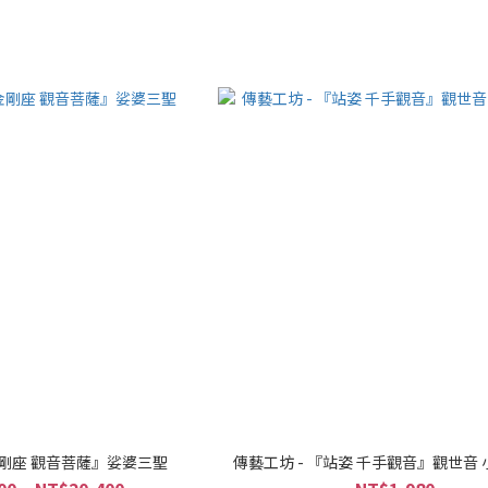
金剛座 觀音菩薩』娑婆三聖
傳藝工坊 - 『站姿 千手觀音』觀世音