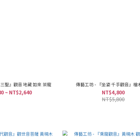
婆三聖』觀音 地藏 如來 茶寵
傳藝工坊 - 『坐姿 千手觀音』檜
0 ~ NT$2,640
NT$4,800
NT$5,800