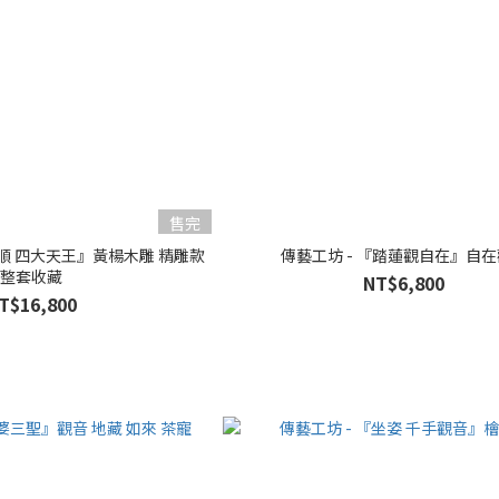
售完
雨順 四大天王』黃楊木雕 精雕款
傳藝工坊 - 『踏蓮觀自在』自
整套收藏
NT$6,800
T$16,800