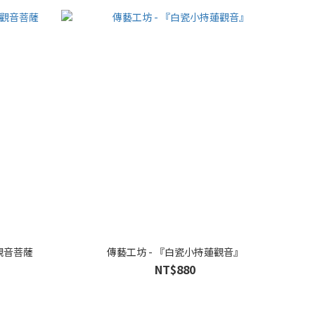
觀音菩薩
傳藝工坊 - 『白瓷小持蓮觀音』
NT$880