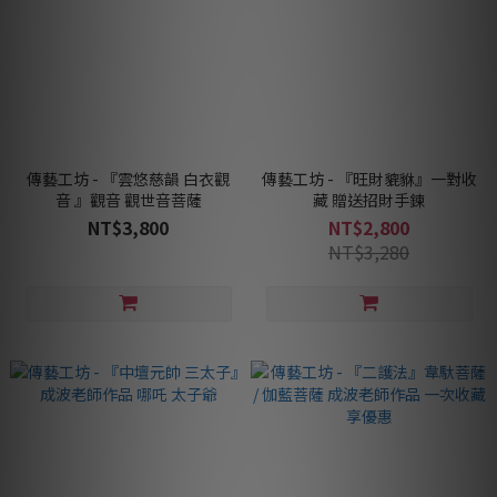
傳藝工坊 - 『雲悠慈韻 白衣觀
傳藝工坊 - 『旺財貔貅』一對收
音 』觀音 觀世音菩薩
藏 贈送招財手鍊
NT$3,800
NT$2,800
NT$3,280