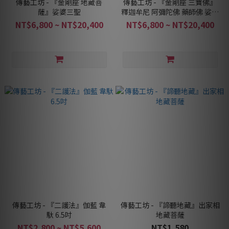
傳藝工坊 - 『金剛座 地藏菩
傳藝工坊 - 『金剛座 三寶佛』
薩』娑婆三聖
釋迦牟尼 阿彌陀佛 藥師佛 娑婆
三聖
NT$6,800 ~ NT$20,400
NT$6,800 ~ NT$20,400
傳藝工坊 - 『二護法』伽藍 韋
傳藝工坊 - 『諦聽地藏』出家相
馱 6.5吋
地藏菩薩
NT$2,800 ~ NT$5,600
NT$1,580