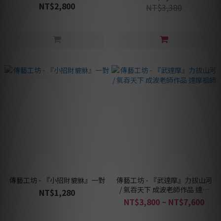
NT$2,800
NT$3,380
傳藝工坊 - 『小招財貔貅』一對
傳藝工坊 - 『武達摩』力拔山河
/ 氣吞天下 成波老師作品 達摩
NT$1,280
祖師
NT$3,800 ~ NT$7,600