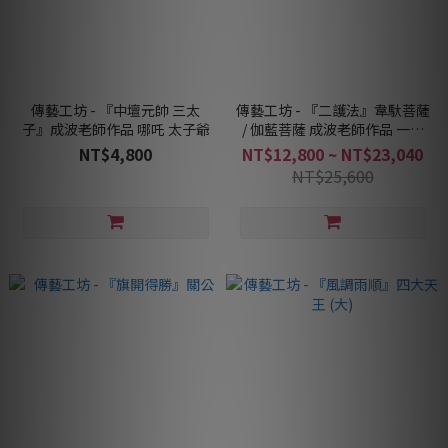
傳藝工坊 - 『中壇元帥 三太
傳藝工坊 - 『二護法』韋馱菩薩
子』成波老師作品 哪吒 太子爺
/ 伽藍菩薩 成波老師作品 一次
收藏享優惠
NT$4,800
NT$12,800 ~ NT$23,040
NT$25,600