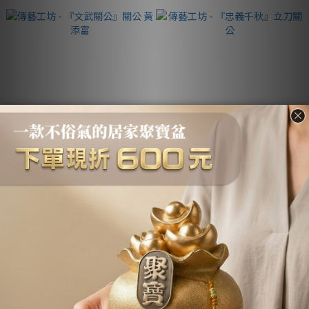
傳藝工坊 - 『文武關公』關公
傳藝工坊 - 『忠義千秋』立刀關
黃添富
公
NT$1,580
NT$2,280
NT$2,580