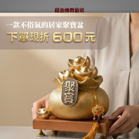
藉由佛教藝術
給您發起大願的勇氣
少量發行
敬請把握典藏
認收件人資料填寫是否正確
，以便讓我們順利將作品盡快派送到您手中，
台灣傳統藝術，因為有您的相伴，將更加美好