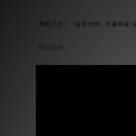
傳藝工坊 - 『菩提大願』地藏菩薩 
NT$5,800