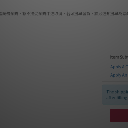
待者請勿預購，恕不接受預購中途取消，若可提早發貨，將另通知提早為您
Item Subt
Apply A 
Apply An 
The shippin
after fillin