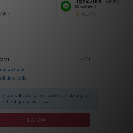
配達。
otal:
NT$0
Coupon Code
Affiliate Code
g rate will be displayed on the checkout page
g in the shipping address.
BUY NOW