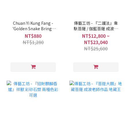
Chuan Yi Kung Fang -
傳藝工坊 - 『二護法』韋
'Golden Snake Brings
馱菩薩 / 伽藍菩薩 成波老
Fortune' Q-Version
師作品 一次收藏享優惠
NT$880
NT$12,800 ~
Wealth-Attracting
NT$1,280
NT$23,040
Snake Year Green
NT$25,600
Sandstone Figurine