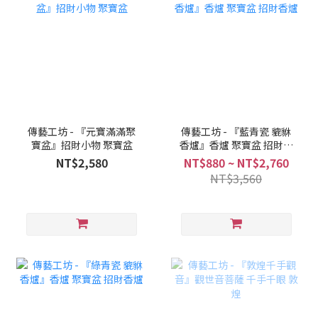
傳藝工坊 - 『元寶滿滿聚
傳藝工坊 - 『藍青瓷 貔貅
寶盆』招財小物 聚寶盆
香爐』香爐 聚寶盆 招財香
爐
NT$2,580
NT$880 ~ NT$2,760
NT$3,560