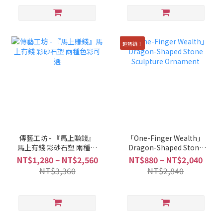
超熱銷！
傳藝工坊 - 『馬上賺錢』
「One-Finger Wealth」
馬上有錢 彩砂石塑 兩種色
Dragon-Shaped Stone
彩可選
Sculpture Ornament
NT$1,280 ~ NT$2,560
NT$880 ~ NT$2,040
NT$3,360
NT$2,840