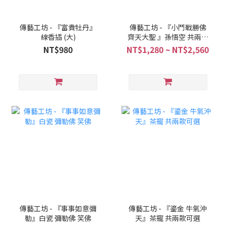
傳藝工坊 - 『富貴牡丹』
傳藝工坊 - 『小鬥戰勝佛
線香插 (大)
齊天大聖 』孫悟空 共兩款
可選擇
NT$980
NT$1,280 ~ NT$2,560
傳藝工坊 - 『事事如意彌
傳藝工坊 - 『鎏金 牛氣沖
勒』白瓷 彌勒佛 笑佛
天』茶寵 共兩款可選