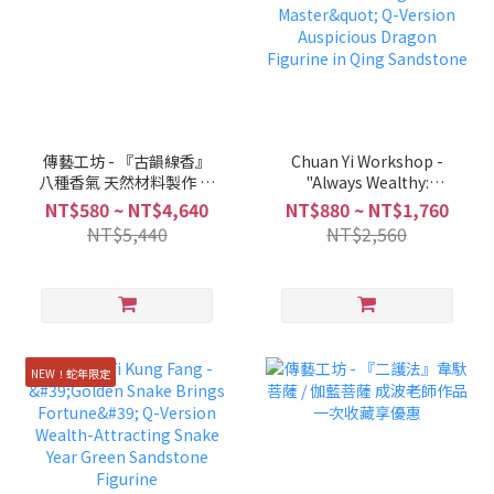
傳藝工坊 - 『古韻線香』
Chuan Yi Workshop -
八種香氣 天然材料製作 線
"Always Wealthy:
香 盤香
Fortune Dragon Master"
NT$580 ~ NT$4,640
NT$880 ~ NT$1,760
Q-Version Auspicious
NT$5,440
NT$2,560
Dragon Figurine in Qing
Sandstone
NEW！蛇年限定