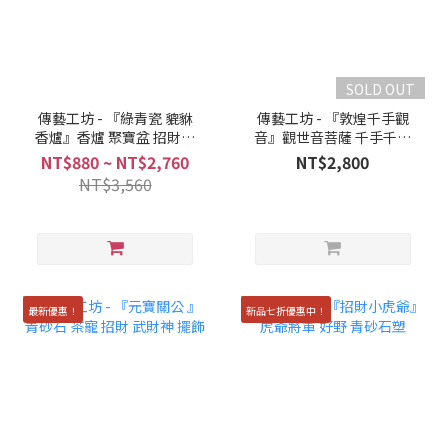
SOLD OUT
傳藝工坊 - 『綠青瓷 貔貅
傳藝工坊 - 『敦煌千手觀
香爐』香爐 聚寶盆 招財香
音』觀世音菩薩 千手千眼
爐
敦煌
NT$880 ~ NT$2,760
NT$2,800
NT$3,560
最新優惠！
新品七折優惠中！