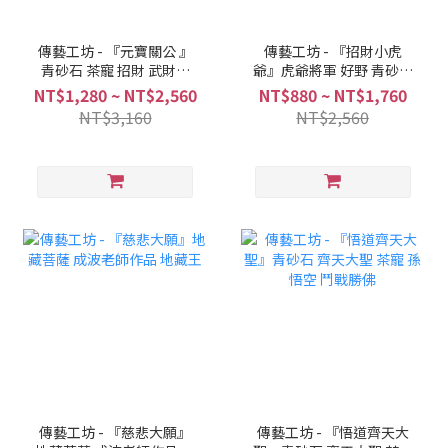
傳藝工坊 - 『元寶關公 』
傳藝工坊 - 『招財小虎
青砂石 茶寵 招財 武財神
爺』虎爺將軍 好野 青砂石
擺飾
塑
NT$1,280 ~ NT$2,560
NT$880 ~ NT$1,760
NT$3,160
NT$2,560
傳藝工坊 - 『慈悲大願』
傳藝工坊 - 『悟道齊天大