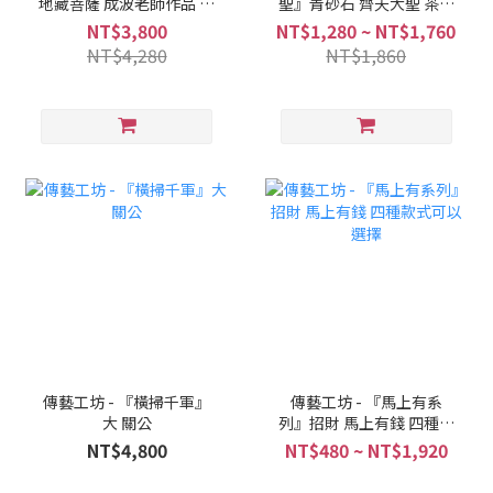
地藏菩薩 成波老師作品 地
聖』青砂石 齊天大聖 茶寵
藏王
孫悟空 鬥戰勝佛
NT$3,800
NT$1,280 ~ NT$1,760
NT$4,280
NT$1,860
傳藝工坊 - 『橫掃千軍』
傳藝工坊 - 『馬上有系
大 關公
列』招財 馬上有錢 四種款
式可以選擇
NT$4,800
NT$480 ~ NT$1,920