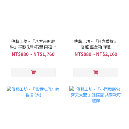
傳藝工坊 - 『八方來財貔
傳藝工坊 - 『無念香爐』
貅』祥獸 彩砂石塑 兩種色
香爐 鎏金釉 禪意
彩可選
NT$880 ~ NT$1,760
NT$880 ~ NT$2,160