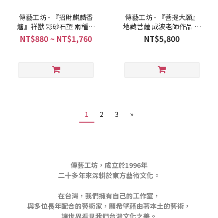
傳藝工坊 - 『招財麒麟香
傳藝工坊 - 『菩提大願』
爐』祥獸 彩砂石塑 兩種色
地藏菩薩 成波老師作品 地
彩可選
藏王
NT$880 ~ NT$1,760
NT$5,800
1
2
3
»
傳藝工坊，成立於1996年
二十多年來深耕於東方藝術文化。
在台灣，我們擁有自己的工作室，
與多位長年配合的藝術家，願希望藉由著本土的藝術，
讓世界看見我們台灣文化之美。