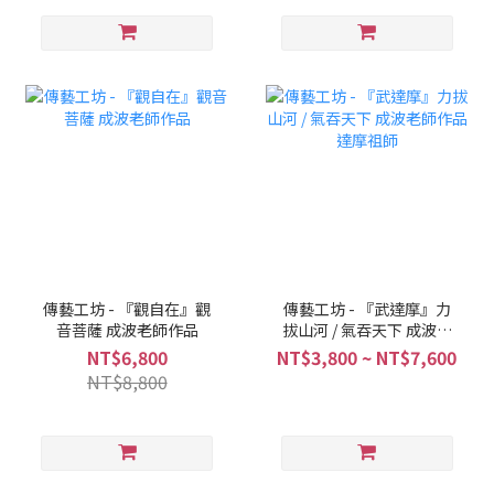
傳藝工坊 - 『觀自在』觀
傳藝工坊 - 『武達摩』力
音菩薩 成波老師作品
拔山河 / 氣吞天下 成波老
師作品 達摩祖師
NT$6,800
NT$3,800 ~ NT$7,600
NT$8,800