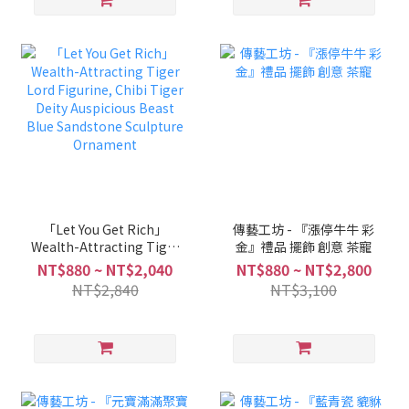
「Let You Get Rich」
傳藝工坊 - 『漲停牛牛 彩
Wealth-Attracting Tiger
金』禮品 擺飾 創意 茶寵
Lord Figurine, Chibi
NT$880 ~ NT$2,040
NT$880 ~ NT$2,800
Tiger Deity Auspicious
NT$2,840
NT$3,100
Beast Blue Sandstone
Sculpture Ornament