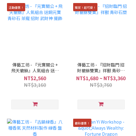
活動優惠！
獨家！超可愛！
傳藝工坊 - 『元寶關公 +
傳藝工坊 - 『招財臨門 招
飛天貔貅』人氣組合 送銅
財貔貅雙寶』祥獸 青砂石
元寶 青砂石 茶寵 招財 武
塑
NT$2,560
NT$1,680 ~ NT$3,360
財神 擺飾
NT$3,160
NT$3,760
最新優惠！