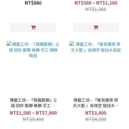
NT$880
NT$580 ~ NT$1,160
NT$1,360
傳藝工坊 - 『萌寵戲獅』Q
傳藝工坊 - 『唯我獨尊 齊
版 招財 戲獅 舞獅 手工 精
天大聖 』孫悟空 贈送木底
緻 陶瓷
座
NT$1,580 ~ NT$7,900
NT$3,800
NT$9,400
NT$4,280