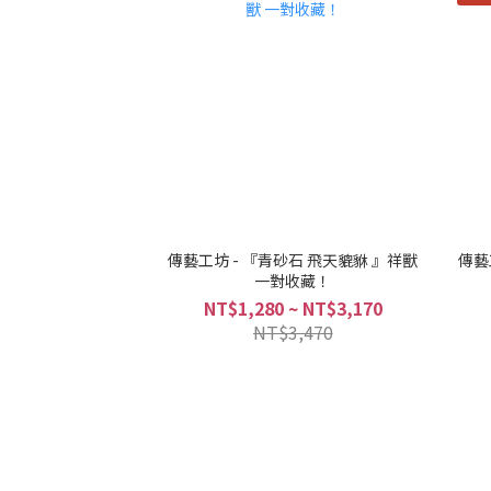
傳藝工坊 - 『青砂石 飛天貔貅 』祥獸
傳藝
一對收藏！
NT$1,280 ~ NT$3,170
NT$3,470