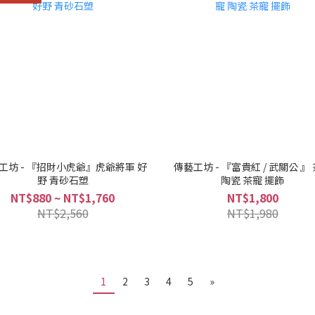
工坊 - 『招財小虎爺』虎爺將軍 好
傳藝工坊 - 『富貴紅 / 武關公 』
野 青砂石塑
陶瓷 茶寵 擺飾
NT$880 ~ NT$1,760
NT$1,800
NT$2,560
NT$1,980
1
2
3
4
5
»