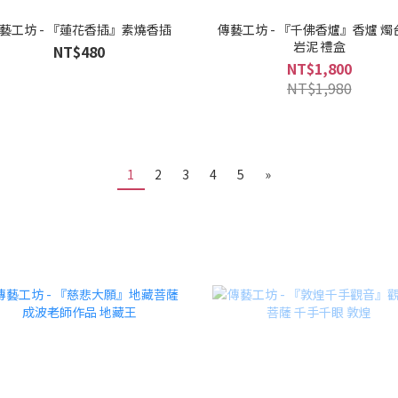
藝工坊 - 『蓮花香插』素燒香插
傳藝工坊 - 『千佛香爐』香爐 燭
岩泥 禮盒
NT$480
NT$1,800
NT$1,980
1
2
3
4
5
»