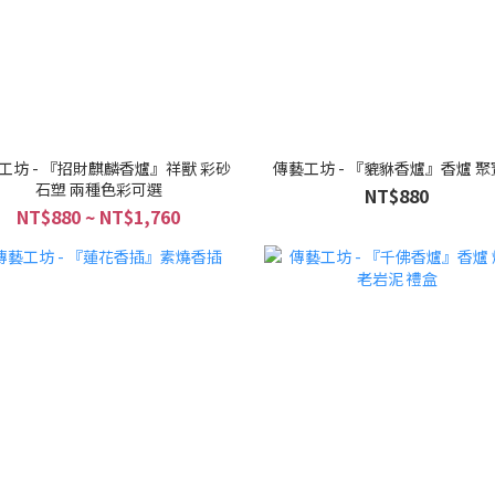
工坊 - 『招財麒麟香爐』祥獸 彩砂
傳藝工坊 - 『貔貅香爐』香爐 聚
石塑 兩種色彩可選
NT$880
NT$880 ~ NT$1,760