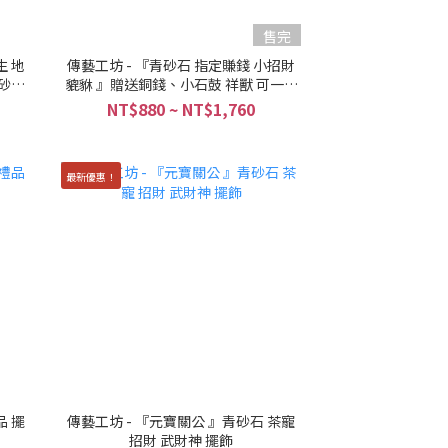
售完
生 地
傳藝工坊 - 『青砂石 指定賺錢 小招財
青砂石
貔貅 』贈送銅錢、小石鼓 祥獸 可一對
收藏！
NT$880 ~ NT$1,760
最新優惠！
品 擺
傳藝工坊 - 『元寶關公 』青砂石 茶寵
招財 武財神 擺飾