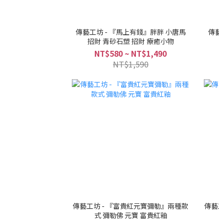
傳藝工坊 - 『馬上有錢』胖胖 小唐馬
傳
招財 青砂石塑 招財 療癒小物
NT$580 ~ NT$1,490
NT$1,590
傳藝工坊 - 『富貴紅元寶彌勒』兩種款
傳藝
式 彌勒佛 元寶 富貴紅釉