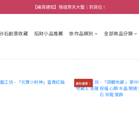
【熱門】馬上有系列！四種寶物幫你財運「轉」進來
【補貨通知】悟道齊天大聖｜到貨拉！
【熱門】馬上有系列！四種寶物幫你財運「轉」進來
砂石創意收藏
招財小品推薦
依作品類別
全部商品分類
最新優惠！