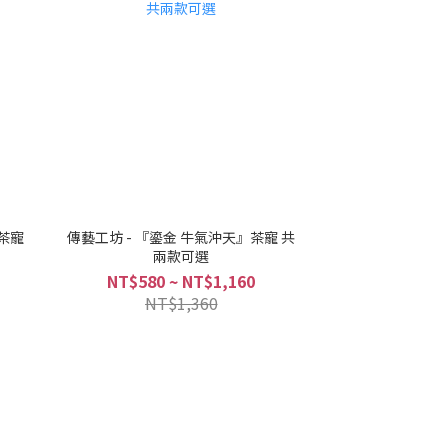
 茶寵
傳藝工坊 - 『鎏金 牛氣沖天』茶寵 共
兩款可選
NT$580 ~ NT$1,160
NT$1,360