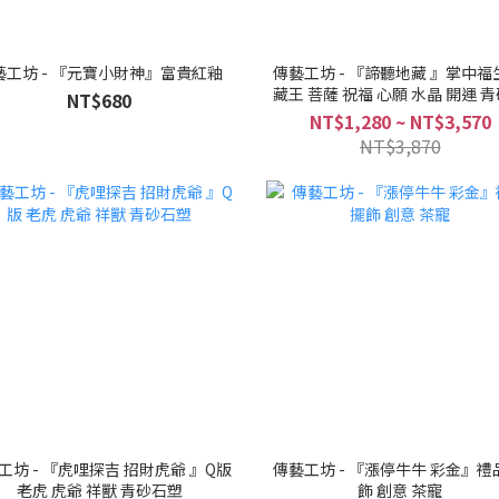
藝工坊 - 『元寶小財神』富貴紅釉
傳藝工坊 - 『諦聽地藏 』掌中福
藏王 菩薩 祝福 心願 水晶 開運 
NT$680
茶寵 擺飾
NT$1,280 ~ NT$3,570
NT$3,870
工坊 - 『虎哩探吉 招財虎爺 』Q版
傳藝工坊 - 『漲停牛牛 彩金』禮
老虎 虎爺 祥獸 青砂石塑
飾 創意 茶寵