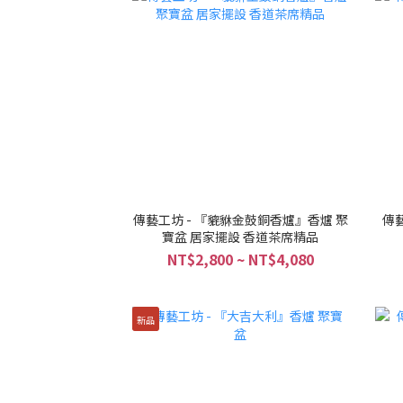
傳藝工坊 - 『貔貅金鼓銅香爐』香爐 聚
傳
寶盆 居家擺設 香道茶席精品
NT$2,800 ~ NT$4,080
新品