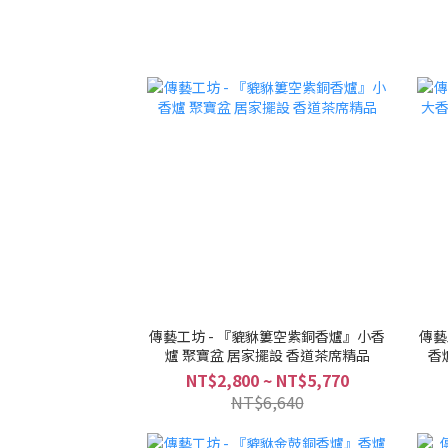
傳藝工坊 - 『貔貅簍空紫銅香爐』小香
傳藝
爐 聚寶盆 居家擺設 香道茶席精品
香
NT$2,800 ~ NT$5,770
NT$6,640