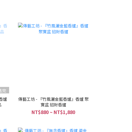
售完
香爐
傳藝工坊 - 『竹風灑金藍香爐』香爐 聚
品
寶盆 招財香爐
NT$880 ~ NT$1,880