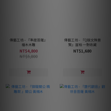
傳藝工坊 - 『準提菩薩』
傳藝工坊 - 『Q版文殊普
檜木木雕
賢』崖柏 一對收藏
NT$4,800
NT$1,680
NT$5,800