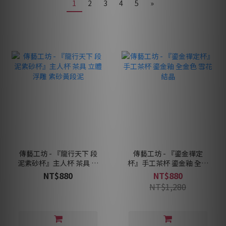
1
2
3
4
5
»
傳藝工坊 - 『龍行天下 段
傳藝工坊 - 『鎏金禪定
泥紫砂杯』主人杯 茶具 立
杯』手工茶杯 鎏金釉 全金
體浮雕 紫砂黃段泥
色 雪花結晶
NT$880
NT$880
NT$1,280