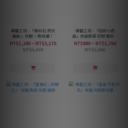
傳藝工坊 - 『青砂石 飛天
傳藝工坊 - 『招財小虎
貔貅 』祥獸 一對收藏！
爺』虎爺將軍 好野 青砂石
塑
NT$1,280 ~ NT$3,170
NT$880 ~ NT$1,760
NT$3,470
NT$2,560