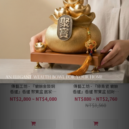
傳藝工坊 - 『貔貅金鼓銅
傳藝工坊 - 『綠青瓷 貔貅
香爐』香爐 聚寶盆 居家擺
香爐』香爐 聚寶盆 招財香
設 香道茶席精品
爐
NT$2,800 ~ NT$4,080
NT$880 ~ NT$2,760
NT$3,560