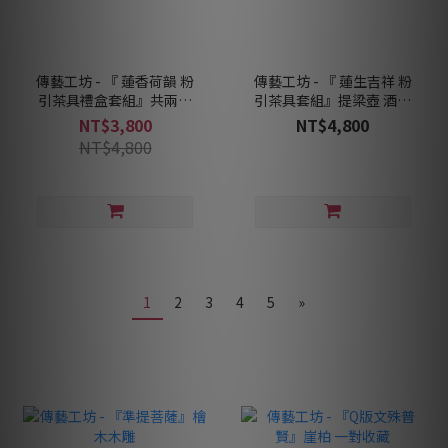
傳藝工坊 - 『 蓮香荷韻 粉
傳藝工坊 - 『 蓮生吉祥 粉
引茶具禮盒套組』共兩款
引茶具套組』提梁壺 酒精
壺型可選擇 正把壺 側把壺
爐 茶具禮盒
NT$3,800
NT$4,800
茶具禮盒
NT$4,800
1
2
3
4
5
»