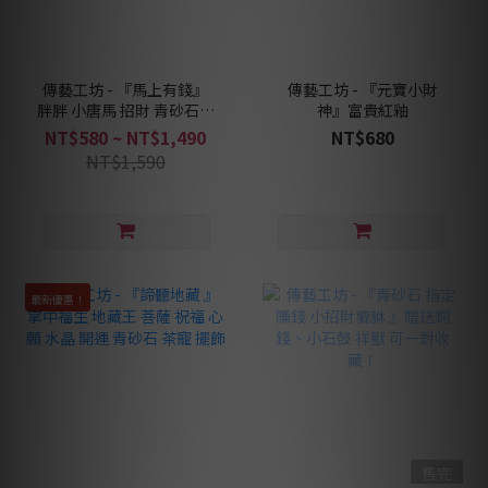
傳藝工坊 - 『馬上有錢』
傳藝工坊 - 『元寶小財
胖胖 小唐馬 招財 青砂石塑
神』富貴紅釉
招財 療癒小物
NT$580 ~ NT$1,490
NT$680
NT$1,590
最新優惠！
售完