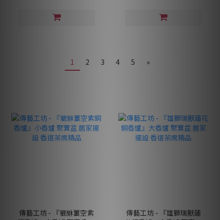
1
2
3
4
5
»
傳藝工坊 - 『貔貅簍空紫
傳藝工坊 - 『雄獅瑞獸蓮