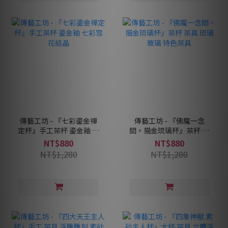
傳藝工坊 - 『七彩鎏金禪
傳藝工坊 - 『佛魔一念
定杯』手工茶杯 鎏金釉 七
間。描金琉璃杯』茶杯 茶
彩雪花結晶
具 琉璃 玻璃 特色茶具
NT$880
NT$880
NT$1,280
NT$1,280