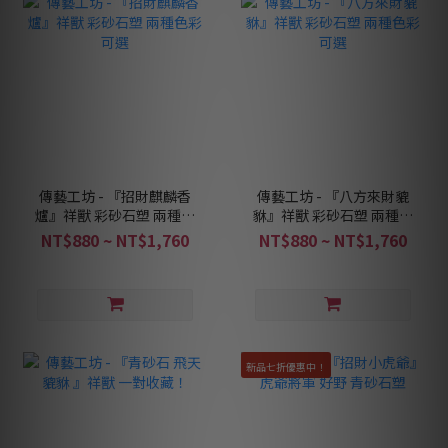
傳藝工坊 - 『招財麒麟香
傳藝工坊 - 『八方來財貔
爐』祥獸 彩砂石塑 兩種色
貅』祥獸 彩砂石塑 兩種色
彩可選
彩可選
NT$880 ~ NT$1,760
NT$880 ~ NT$1,760
新品七折優惠中！