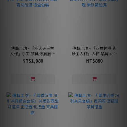
傳藝工坊 - 『四大天王主
傳藝工坊 - 『四象神獸 紫
人杯』手工 茶具 浮雕雕刻
砂主人杯』大杯 茶具 立體
紫砂青灰段泥 禮盒包裝
浮雕 紫砂黃段泥
NT$1,980
NT$880