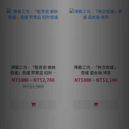
傳藝工坊 - 『藍青瓷 貔貅
傳藝工坊 - 『無念香爐』
香爐』香爐 聚寶盆 招財香
香爐 鎏金釉 禪意
爐
NT$880 ~ NT$2,760
NT$880 ~ NT$2,160
NT$3,560