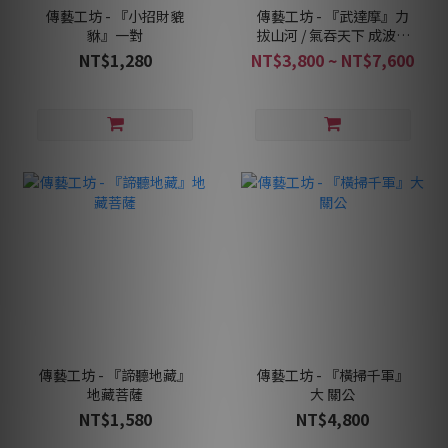
傳藝工坊 - 『小招財貔
傳藝工坊 - 『武達摩』力
貅』一對
拔山河 / 氣吞天下 成波老
師作品 達摩祖師
NT$1,280
NT$3,800 ~ NT$7,600
傳藝工坊 - 『諦聽地藏』
傳藝工坊 - 『橫掃千軍』
地藏菩薩
大 關公
NT$1,580
NT$4,800