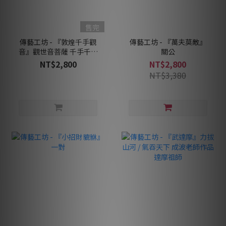
售完
傳藝工坊 - 『敦煌千手觀
傳藝工坊 - 『萬夫莫敵』
音』觀世音菩薩 千手千眼
關公
敦煌
NT$2,800
NT$2,800
NT$3,380