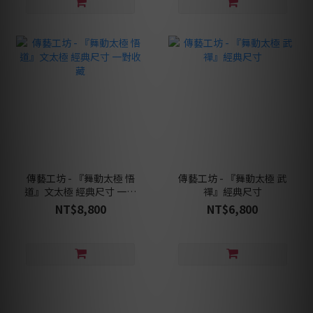
傳藝工坊 - 『舞動太極 悟
傳藝工坊 - 『舞動太極 武
道』文太極 經典尺寸 一對
禪』經典尺寸
收藏
NT$8,800
NT$6,800