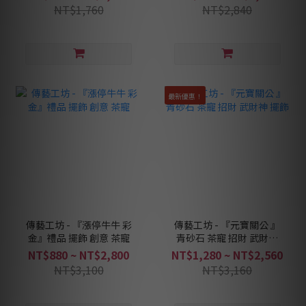
NT$1,760
NT$2,840
最新優惠！
傳藝工坊 - 『漲停牛牛 彩
傳藝工坊 - 『元寶關公 』
金』禮品 擺飾 創意 茶寵
青砂石 茶寵 招財 武財神
擺飾
NT$880 ~ NT$2,800
NT$1,280 ~ NT$2,560
NT$3,100
NT$3,160