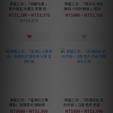
傳藝工坊 - 『諦聽地藏 』
傳藝工坊 - 『青砂石 指定
掌中福生 地藏王 菩薩 祝福
賺錢 小招財貔貅 』贈送銅
心願 水晶 開運 青砂石 茶
錢、小石鼓 祥獸 可一對收
NT$1,280 ~ NT$3,570
NT$880 ~ NT$1,760
寵 擺飾
藏！
NT$3,870
傳藝工坊 - 『富貴紅元寶
傳藝工坊 - 『虎哩探吉 招
彌勒』兩種款式 彌勒佛 元
財虎爺 』Q版 老虎 虎爺 祥
寶 富貴紅釉
獸 青砂石塑
NT$680 ~ NT$1,360
NT$880 ~ NT$2,040