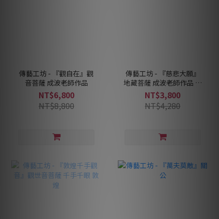
傳藝工坊 - 『觀自在』觀
傳藝工坊 - 『慈悲大願』
音菩薩 成波老師作品
地藏菩薩 成波老師作品 地
藏王
NT$6,800
NT$3,800
NT$8,800
NT$4,280