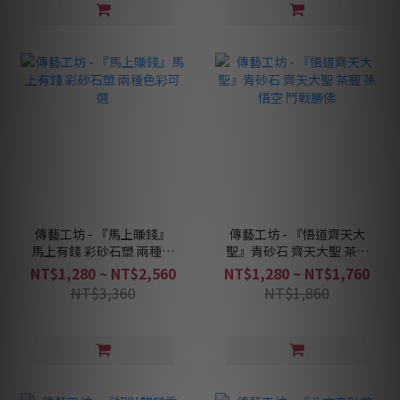
傳藝工坊 - 『馬上賺錢』
傳藝工坊 - 『悟道齊天大
馬上有錢 彩砂石塑 兩種色
聖』青砂石 齊天大聖 茶寵
彩可選
孫悟空 鬥戰勝佛
NT$1,280 ~ NT$2,560
NT$1,280 ~ NT$1,760
NT$3,360
NT$1,860