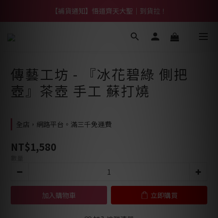
【熱門】馬上有系列！四種寶物幫你財運「轉」進來
【補貨通知】悟道齊天大聖｜到貨拉！
【熱門】馬上有系列！四種寶物幫你財運「轉」進來
傳藝工坊 - 『冰花碧綠 側把
壺』茶壺 手工 蘇打燒
全店，網路平台。滿三千免運費
NT$1,580
數量
加入購物車
立即購買