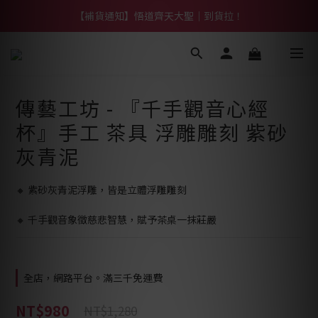
【熱門】馬上有系列！四種寶物幫你財運「轉」進來
【補貨通知】悟道齊天大聖｜到貨拉！
【熱門】馬上有系列！四種寶物幫你財運「轉」進來
傳藝工坊 - 『千手觀音心經
杯』手工 茶具 浮雕雕刻 紫砂
灰青泥
🔸 紫砂灰青泥浮雕，皆是立體浮雕雕刻
🔸 千手觀音象徵慈悲智慧，賦予茶桌一抹莊嚴
全店，網路平台。滿三千免運費
NT$980
NT$1,280