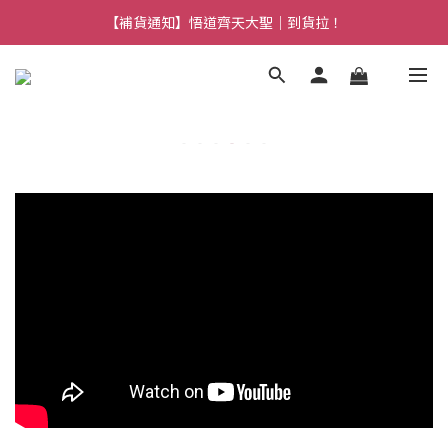
【熱門】馬上有系列！四種寶物幫你財運「轉」進來
【補貨通知】悟道齊天大聖｜到貨拉！
【熱門】馬上有系列！四種寶物幫你財運「轉」進來