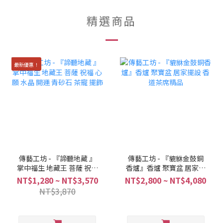
精選商品
最新優惠！
傳藝工坊 - 『諦聽地藏 』
傳藝工坊 - 『貔貅金鼓銅
掌中福生 地藏王 菩薩 祝福
香爐』香爐 聚寶盆 居家擺
心願 水晶 開運 青砂石 茶
設 香道茶席精品
NT$1,280 ~ NT$3,570
NT$2,800 ~ NT$4,080
寵 擺飾
NT$3,870