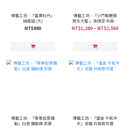
傳藝工坊 - 『富貴牡丹』
傳藝工坊 - 『小鬥戰勝佛
線香插 (大)
齊天大聖 』孫悟空 共兩款
可選擇
NT$980
NT$1,280 ~ NT$2,560
傳藝工坊 - 『事事如意彌
傳藝工坊 - 『鎏金 牛氣沖
勒』白瓷 彌勒佛 笑佛
天』茶寵 共兩款可選