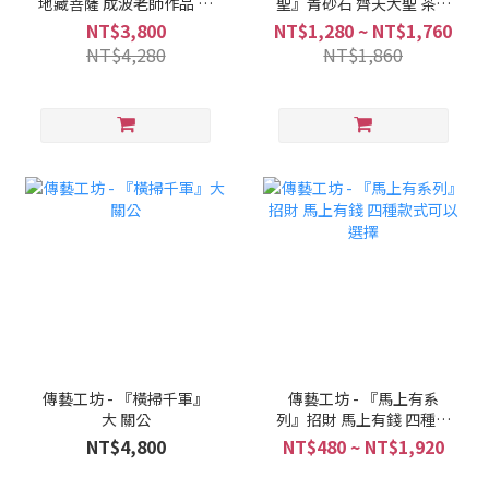
地藏菩薩 成波老師作品 地
聖』青砂石 齊天大聖 茶寵
藏王
孫悟空 鬥戰勝佛
NT$3,800
NT$1,280 ~ NT$1,760
NT$4,280
NT$1,860
傳藝工坊 - 『橫掃千軍』
傳藝工坊 - 『馬上有系
大 關公
列』招財 馬上有錢 四種款
式可以選擇
NT$4,800
NT$480 ~ NT$1,920