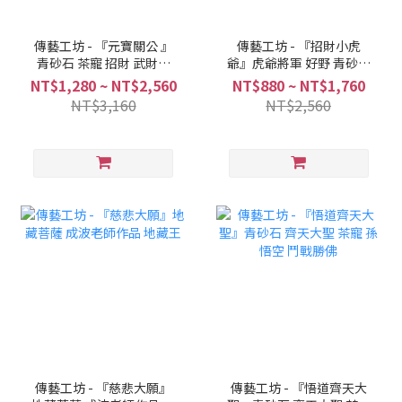
傳藝工坊 - 『元寶關公 』
傳藝工坊 - 『招財小虎
青砂石 茶寵 招財 武財神
爺』虎爺將軍 好野 青砂石
擺飾
塑
NT$1,280 ~ NT$2,560
NT$880 ~ NT$1,760
NT$3,160
NT$2,560
傳藝工坊 - 『慈悲大願』
傳藝工坊 - 『悟道齊天大