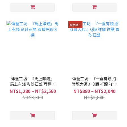
超熱銷！
傳藝工坊 - 『馬上賺錢』
傳藝工坊 - 『一直有錢 招
馬上有錢 彩砂石塑 兩種色
財龍大師 』Q版 祥龍 祥獸
彩可選
青砂石塑
NT$1,280 ~ NT$2,560
NT$880 ~ NT$2,040
NT$3,360
NT$2,840