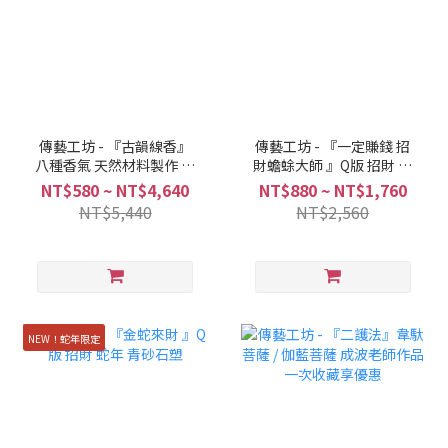
傳藝工坊 - 『古韻線香』
傳藝工坊 - 『一定賺錢 招
八種香氣 天然材料製作 線
財蟾蜍大師 』Q版 招財 蟾
香 盤香
蜍 青砂石塑
NT$580 ~ NT$4,640
NT$880 ~ NT$1,760
NT$5,440
NT$2,560
NEW！蛇年限定