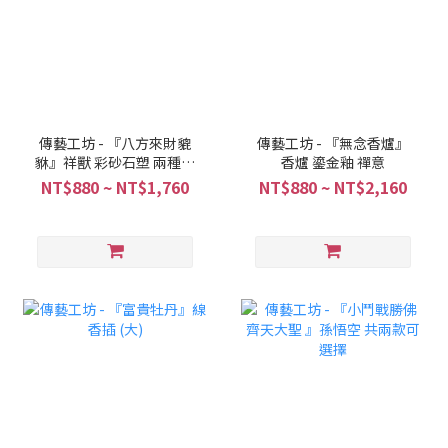
傳藝工坊 - 『八方來財貔
傳藝工坊 - 『無念香爐』
貅』祥獸 彩砂石塑 兩種色
香爐 鎏金釉 禪意
彩可選
NT$880 ~ NT$1,760
NT$880 ~ NT$2,160