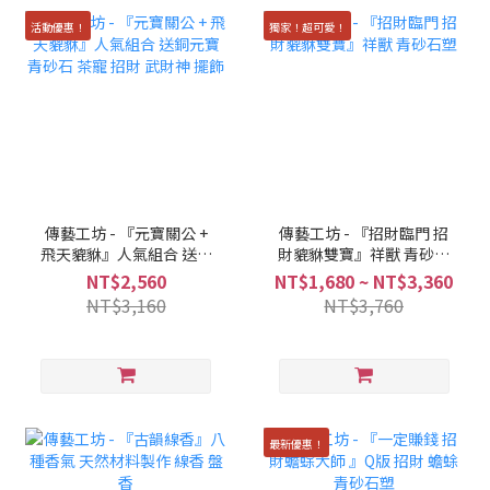
活動優惠！
獨家！超可愛！
傳藝工坊 - 『元寶關公 +
傳藝工坊 - 『招財臨門 招
飛天貔貅』人氣組合 送銅
財貔貅雙寶』祥獸 青砂石
元寶 青砂石 茶寵 招財 武
塑
NT$2,560
NT$1,680 ~ NT$3,360
財神 擺飾
NT$3,160
NT$3,760
最新優惠！