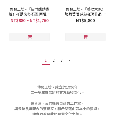
傳藝工坊 - 『招財麒麟香
傳藝工坊 - 『菩提大願』
爐』祥獸 彩砂石塑 兩種色
地藏菩薩 成波老師作品 地
彩可選
藏王
NT$880 ~ NT$1,760
NT$5,800
1
2
3
»
傳藝工坊，成立於1996年
二十多年來深耕於東方藝術文化。
在台灣，我們擁有自己的工作室，
與多位長年配合的藝術家，願希望藉由著本土的藝術，
讓世界看見我們台灣文化之美。