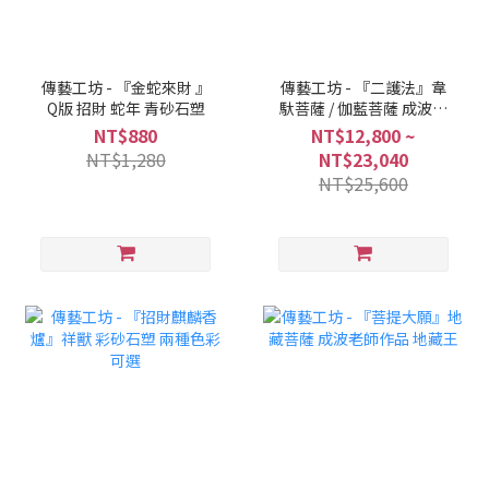
傳藝工坊 - 『金蛇來財 』
傳藝工坊 - 『二護法』韋
Q版 招財 蛇年 青砂石塑
馱菩薩 / 伽藍菩薩 成波老
師作品 一次收藏享優惠
NT$880
NT$12,800 ~
NT$1,280
NT$23,040
NT$25,600