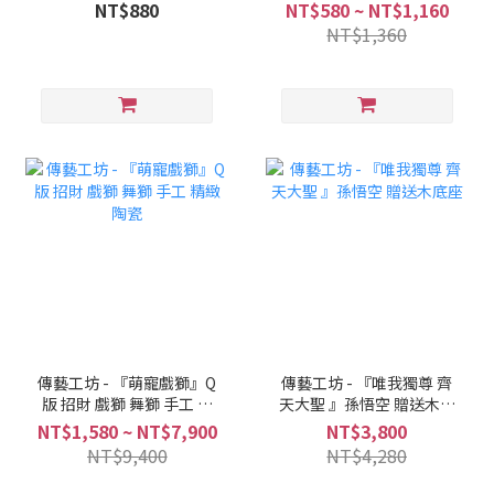
NT$880
NT$580 ~ NT$1,160
NT$1,360
傳藝工坊 - 『萌寵戲獅』Q
傳藝工坊 - 『唯我獨尊 齊
版 招財 戲獅 舞獅 手工 精
天大聖 』孫悟空 贈送木底
緻 陶瓷
座
NT$1,580 ~ NT$7,900
NT$3,800
NT$9,400
NT$4,280