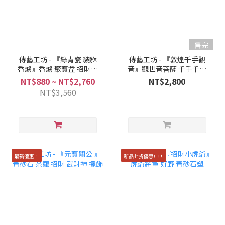
售完
傳藝工坊 - 『綠青瓷 貔貅
傳藝工坊 - 『敦煌千手觀
香爐』香爐 聚寶盆 招財香
音』觀世音菩薩 千手千眼
爐
敦煌
NT$880 ~ NT$2,760
NT$2,800
NT$3,560
最新優惠！
新品七折優惠中！