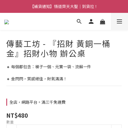
【熱門】馬上有系列！四種寶物幫你財運「轉」進來
【補貨通知】悟道齊天大聖｜到貨拉！
【熱門】馬上有系列！四種寶物幫你財運「轉」進來
傳藝工坊 - 『招財 黃銅一桶
金』招財小物 辦公桌
🔸 每個都包含：桶子一個、元寶一袋、流蘇一件
🔸 金閃閃，質感絕佳，財氣滿滿！
全店，網路平台。滿三千免運費
NT$480
數量