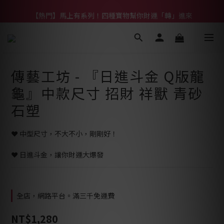
【熱門】馬上有系列！四種寶物幫你財運「轉」進來
【熱門】馬上有系列！四種寶物幫你財運「轉」進來
【補貨通知】悟道齊天大聖｜到貨拉！
【熱門】馬上有系列！四種寶物幫你財運「轉」進來
傳藝工坊 - 『日進斗金 Q版龍
龜』中款尺寸 招財 祥獸 青砂
石塑
❤️ 中型尺寸，不大不小，剛剛好！
❤️ 日進斗金，讓你財運大爆發
全店，網路平台。滿三千免運費
NT$1,280