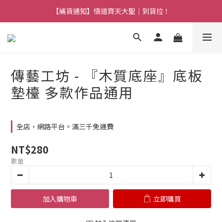
【熱門】馬上有系列！四種寶物幫你財運「轉」進來
【補貨通知】悟道齊天大聖｜到貨拉！
【熱門】馬上有系列！四種寶物幫你財運「轉」進來
傳藝工坊 - 『木質底座』底板
墊檯 多款作品通用
全店，網路平台。滿三千免運費
NT$280
數量
加入購物車
立即購買