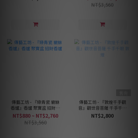
NT$3,560
售完
傳藝工坊 - 『綠青瓷 貔貅
傳藝工坊 - 『敦煌千手觀
香爐』香爐 聚寶盆 招財香
音』觀世音菩薩 千手千眼
爐
敦煌
NT$880 ~ NT$2,760
NT$2,800
NT$3,560