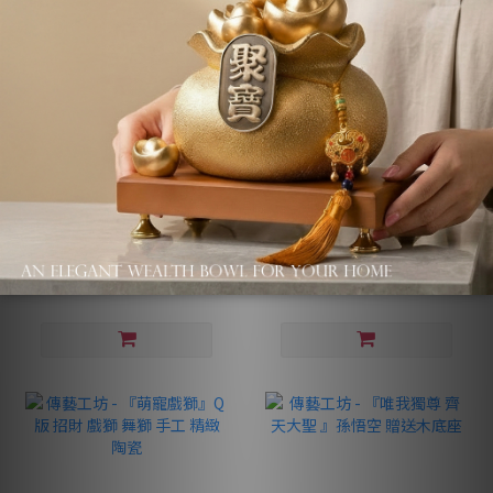
傳藝工坊 - 『事事如意彌
傳藝工坊 - 『鎏金 牛氣沖
勒』白瓷 彌勒佛 笑佛
天』茶寵 共兩款可選
NT$880
NT$580 ~ NT$1,160
NT$1,360