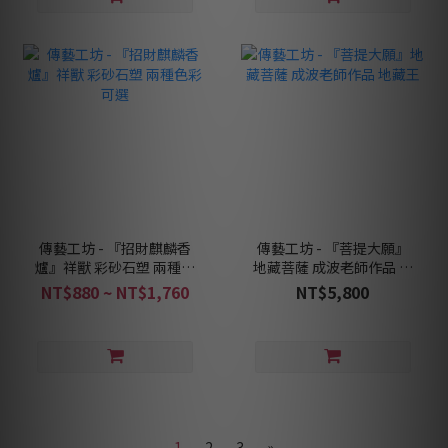
傳藝工坊 - 『招財麒麟香
傳藝工坊 - 『菩提大願』
爐』祥獸 彩砂石塑 兩種色
地藏菩薩 成波老師作品 地
彩可選
藏王
NT$880 ~ NT$1,760
NT$5,800
1
2
3
»