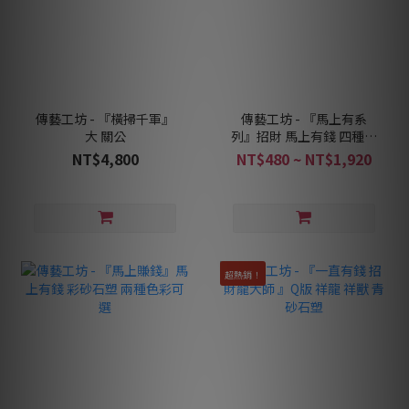
傳藝工坊 - 『橫掃千軍』
傳藝工坊 - 『馬上有系
大 關公
列』招財 馬上有錢 四種款
式可以選擇
NT$4,800
NT$480 ~ NT$1,920
超熱銷！