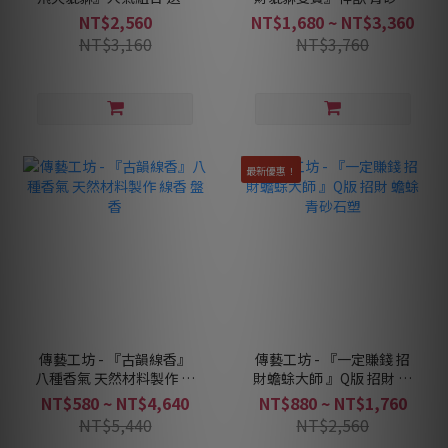
元寶 青砂石 茶寵 招財 武
塑
NT$2,560
NT$1,680 ~ NT$3,360
財神 擺飾
NT$3,160
NT$3,760
最新優惠！
傳藝工坊 - 『古韻線香』
傳藝工坊 - 『一定賺錢 招
八種香氣 天然材料製作 線
財蟾蜍大師 』Q版 招財 蟾
香 盤香
蜍 青砂石塑
NT$580 ~ NT$4,640
NT$880 ~ NT$1,760
NT$5,440
NT$2,560