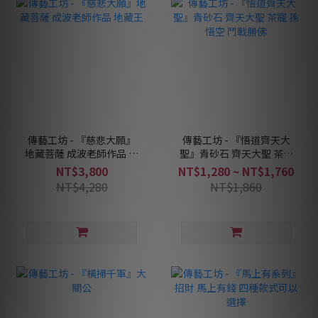
傳藝工坊 - 『慈悲大願』
傳藝工坊 - 『悟道齊天大
地藏菩薩 成波老師作品 地
聖』青砂石 齊天大聖 茶寵
藏王
孫悟空 鬥戰勝佛
NT$3,800
NT$1,280 ~ NT$1,760
NT$4,280
NT$1,860