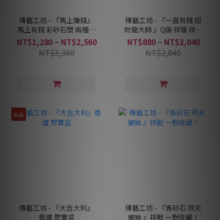
傳藝工坊 - 『馬上賺錢』
傳藝工坊 - 『一直有錢 招
馬上有錢 彩砂石塑 兩種色
財龍大師 』Q版 祥龍 祥獸
彩可選
青砂石塑
NT$1,280 ~ NT$2,560
NT$880 ~ NT$2,040
NT$3,360
NT$2,840
新品
傳藝工坊 - 『大吉大利』
傳藝工坊 - 『青砂石 飛天
香爐 聚寶盆
貔貅 』祥獸 一對收藏！