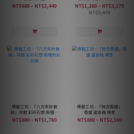
NT$680 ~ NT$2,440
NT$1,280 ~ NT$3,170
NT$3,470
傳藝工坊 - 『八方來財貔
傳藝工坊 - 『無念香爐』
貅』祥獸 彩砂石塑 兩種色
香爐 鎏金釉 禪意
彩可選
NT$880 ~ NT$1,760
NT$880 ~ NT$2,160