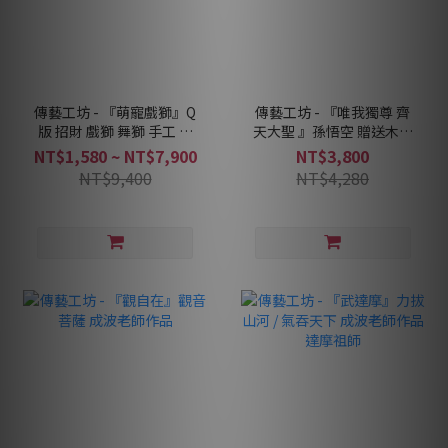
傳藝工坊 - 『萌寵戲獅』Q
傳藝工坊 - 『唯我獨尊 齊
版 招財 戲獅 舞獅 手工 精
天大聖 』孫悟空 贈送木底
緻 陶瓷
座
NT$1,580 ~ NT$7,900
NT$3,800
NT$9,400
NT$4,280