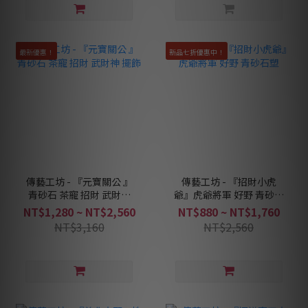
最新優惠！
新品七折優惠中！
傳藝工坊 - 『元寶關公 』
傳藝工坊 - 『招財小虎
青砂石 茶寵 招財 武財神
爺』虎爺將軍 好野 青砂石
擺飾
塑
NT$1,280 ~ NT$2,560
NT$880 ~ NT$1,760
NT$3,160
NT$2,560