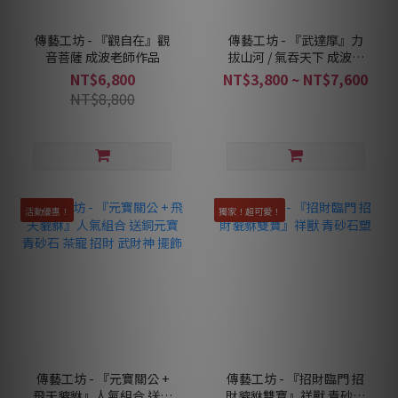
傳藝工坊 - 『觀自在』觀
傳藝工坊 - 『武達摩』力
音菩薩 成波老師作品
拔山河 / 氣吞天下 成波老
師作品 達摩祖師
NT$6,800
NT$3,800 ~ NT$7,600
NT$8,800
活動優惠！
獨家！超可愛！
傳藝工坊 - 『元寶關公 +
傳藝工坊 - 『招財臨門 招
飛天貔貅』人氣組合 送銅
財貔貅雙寶』祥獸 青砂石