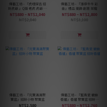
傳藝工坊 - 『虎哩探吉 招
傳藝工坊 - 『漲停牛牛 彩
財虎爺 』Q版 老虎 虎爺 祥
金』禮品 擺飾 創意 茶寵
獸 青砂石塑
NT$880 ~ NT$2,040
NT$880 ~ NT$2,800
NT$2,840
NT$3,100
傳藝工坊 - 『元寶滿滿聚
傳藝工坊 - 『藍青瓷 貔貅
寶盆』招財小物 聚寶盆
香爐』香爐 聚寶盆 招財香
爐
NT$2,580
NT$880 ~ NT$2,760