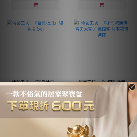
傳藝工坊 - 『富貴牡丹』
傳藝工坊 - 『小鬥戰勝佛
線香插 (大)
齊天大聖 』孫悟空 共兩款
可選擇
NT$980
NT$1,280 ~ NT$2,560