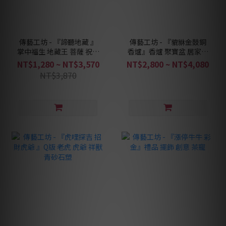
傳藝工坊 - 『諦聽地藏 』
傳藝工坊 - 『貔貅金鼓銅
掌中福生 地藏王 菩薩 祝福
香爐』香爐 聚寶盆 居家擺
心願 水晶 開運 青砂石 茶
設 香道茶席精品
NT$1,280 ~ NT$3,570
NT$2,800 ~ NT$4,080
寵 擺飾
NT$3,870