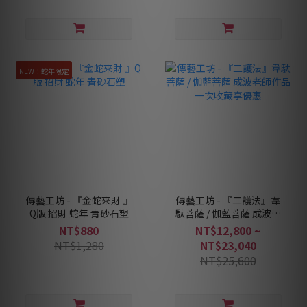
NEW！蛇年限定
傳藝工坊 - 『金蛇來財 』
傳藝工坊 - 『二護法』韋
Q版 招財 蛇年 青砂石塑
馱菩薩 / 伽藍菩薩 成波老
師作品 一次收藏享優惠
NT$880
NT$12,800 ~
NT$1,280
NT$23,040
NT$25,600