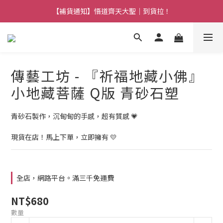
【熱門】馬上有系列！四種寶物幫你財運「轉」進來
【補貨通知】悟道齊天大聖｜到貨拉！
【熱門】馬上有系列！四種寶物幫你財運「轉」進來
傳藝工坊 - 『祈福地藏小佛』
小地藏菩薩 Q版 青砂石塑
青砂石製作，沉甸甸的手感，超有質感 💗
現貨在店！馬上下單，立即擁有 💛
全店，網路平台。滿三千免運費
NT$680
數量