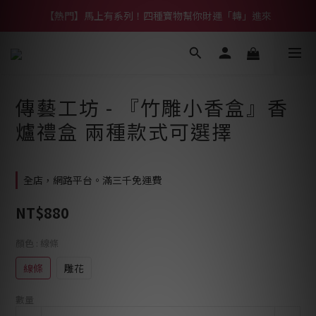
【熱門】馬上有系列！四種寶物幫你財運「轉」進來
【熱門】馬上有系列！四種寶物幫你財運「轉」進來
【補貨通知】悟道齊天大聖｜到貨拉！
【熱門】馬上有系列！四種寶物幫你財運「轉」進來
傳藝工坊 - 『竹雕小香盒』香
爐禮盒 兩種款式可選擇
全店，網路平台。滿三千免運費
NT$880
顏色
: 線條
線條
雕花
數量