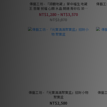
傳藝工坊 - 『諦聽地藏 』掌中福生 地藏
傳藝工
王 菩薩 祝福 心願 水晶 開運 青砂石 茶寵
擺飾
NT$1,280 ~ NT$3,570
NT$3,870
傳藝工坊 - 『元寶滿滿聚寶盆』招財小物
傳藝工
聚寶盆
NT$2,580