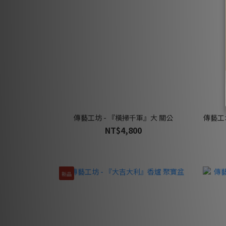
傳藝工坊 - 『橫掃千軍』大 關公
傳藝工
NT$4,800
新品