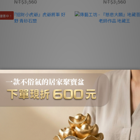
NT$3,560
NT$3,560
優惠中！
坊 - 『招財小虎爺』虎爺將軍 好野
傳藝工坊 - 『慈悲大願』地藏菩薩
青砂石塑
師作品 地藏王
NT$880 ~ NT$1,760
NT$3,800
NT$2,560
NT$4,280