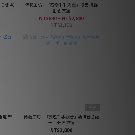
』Q版 老
傳藝工坊 - 『漲停牛牛 彩金』禮品 擺飾
創意 茶寵
NT$880 ~ NT$2,800
NT$3,100
售完
香爐 聚
傳藝工坊 - 『敦煌千手觀音』觀世音菩薩
千手千眼 敦煌
NT$2,800