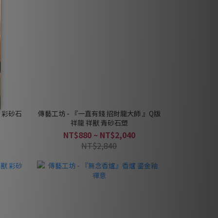
 彩砂石
傳藝工坊 - 『一直有錢 招財龍大師 』Q版
祥龍 祥獸 青砂石塑
NT$880 ~ NT$2,040
NT$2,840