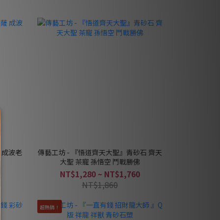
 成波老
傳藝工坊 - 『悟道齊天大聖』青砂石 齊天
大聖 茶寵 孫悟空 鬥戰勝佛
NT$1,280 ~ NT$1,760
NT$1,860
超熱銷！