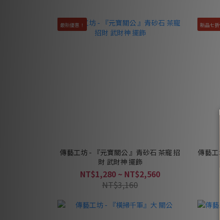
最新優惠！
新品七折
傳藝工坊 - 『元寶關公 』青砂石 茶寵 招
傳藝工
財 武財神 擺飾
NT$1,280 ~ NT$2,560
NT$3,160