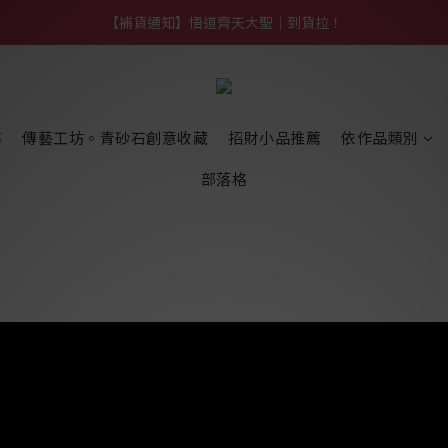
【熱門】馬上有系列！四種寶物幫你財運「轉」進來
【補貨通知】悟道齊天大聖｜到貨拉！
【熱門】馬上有系列！四種寶物幫你財運「轉」進來
事
傳藝工坊。青砂石創意收藏
招財小品推薦
依作品類別
部落格