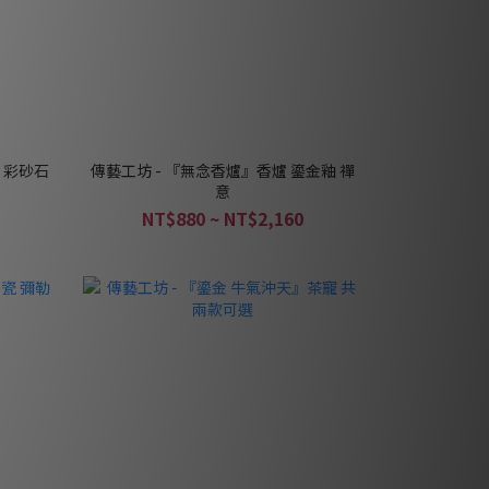
 彩砂石
傳藝工坊 - 『無念香爐』香爐 鎏金釉 禪
意
NT$880 ~ NT$2,160