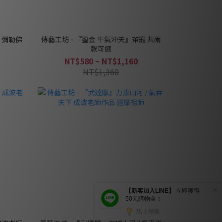
 彌勒佛
傳藝工坊 - 『鎏金 牛氣沖天』茶寵 共兩
款可選
NT$580 ~ NT$1,160
NT$1,360