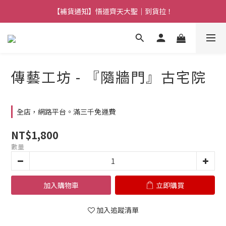
【熱門】馬上有系列！四種寶物幫你財運「轉」進來
【補貨通知】悟道齊天大聖｜到貨拉！
【熱門】馬上有系列！四種寶物幫你財運「轉」進來
傳藝工坊 - 『隨牆門』古宅院
全店，網路平台。滿三千免運費
NT$1,800
數量
加入購物車
立即購買
加入追蹤清單