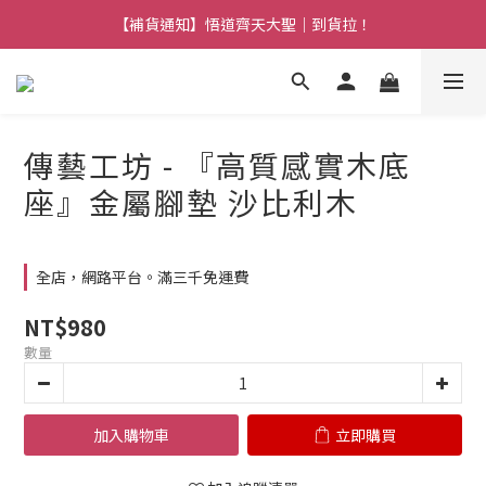
【熱門】馬上有系列！四種寶物幫你財運「轉」進來
【補貨通知】悟道齊天大聖｜到貨拉！
【熱門】馬上有系列！四種寶物幫你財運「轉」進來
傳藝工坊 - 『高質感實木底
座』金屬腳墊 沙比利木
全店，網路平台。滿三千免運費
NT$980
數量
加入購物車
立即購買