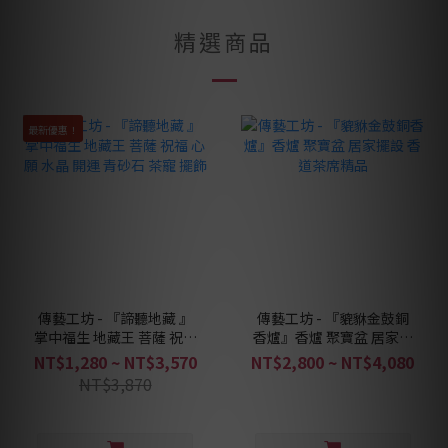
精選商品
最新優惠！
傳藝工坊 - 『諦聽地藏 』
傳藝工坊 - 『貔貅金鼓銅
掌中福生 地藏王 菩薩 祝福
香爐』香爐 聚寶盆 居家擺
心願 水晶 開運 青砂石 茶
設 香道茶席精品
NT$1,280 ~ NT$3,570
NT$2,800 ~ NT$4,080
寵 擺飾
NT$3,870