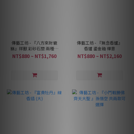
傳藝工坊 - 『八方來財貔
傳藝工坊 - 『無念香爐』
貅』祥獸 彩砂石塑 兩種色
香爐 鎏金釉 禪意
彩可選
NT$880 ~ NT$1,760
NT$880 ~ NT$2,160