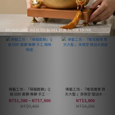
NT$880
NT$580 ~ NT$1,160
NT$1,360
傳藝工坊 - 『萌寵戲獅』Q
傳藝工坊 - 『唯我獨尊 齊
版 招財 戲獅 舞獅 手工 精
天大聖 』孫悟空 贈送木底
緻 陶瓷
座
NT$1,580 ~ NT$7,900
NT$3,800
NT$9,400
NT$4,280