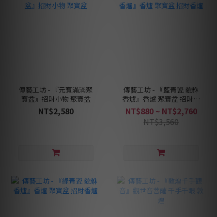
傳藝工坊 - 『元寶滿滿聚
傳藝工坊 - 『藍青瓷 貔貅
寶盆』招財小物 聚寶盆
香爐』香爐 聚寶盆 招財香
爐
NT$2,580
NT$880 ~ NT$2,760
NT$3,560