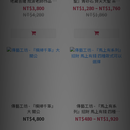
地藏菩薩 成波老師作品 地
聖』青砂石 齊天大聖 茶寵
藏王
孫悟空 鬥戰勝佛
NT$3,800
NT$1,280 ~ NT$1,760
NT$4,280
NT$1,860
傳藝工坊 - 『橫掃千軍』
傳藝工坊 - 『馬上有系
大 關公
列』招財 馬上有錢 四種款
式可以選擇
NT$4,800
NT$480 ~ NT$1,920