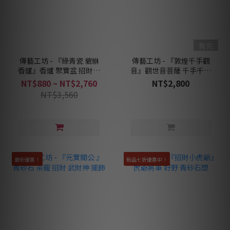
售完
傳藝工坊 - 『綠青瓷 貔貅
傳藝工坊 - 『敦煌千手觀
香爐』香爐 聚寶盆 招財香
音』觀世音菩薩 千手千眼
爐
敦煌
NT$880 ~ NT$2,760
NT$2,800
NT$3,560
最新優惠！
新品七折優惠中！