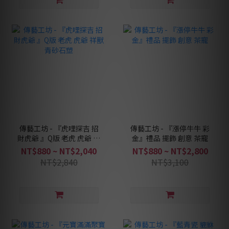
傳藝工坊 - 『虎哩探吉 招
傳藝工坊 - 『漲停牛牛 彩
財虎爺 』Q版 老虎 虎爺 祥
金』禮品 擺飾 創意 茶寵
獸 青砂石塑
NT$880 ~ NT$2,040
NT$880 ~ NT$2,800
NT$2,840
NT$3,100