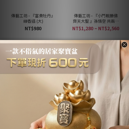
傳藝工坊 - 『富貴牡丹』
傳藝工坊 - 『小鬥戰勝佛
線香插 (大)
齊天大聖 』孫悟空 共兩款
可選擇
NT$980
NT$1,280 ~ NT$2,560
傳藝工坊 - 『事事如意彌
傳藝工坊 - 『鎏金 牛氣沖
勒』白瓷 彌勒佛 笑佛
天』茶寵 共兩款可選