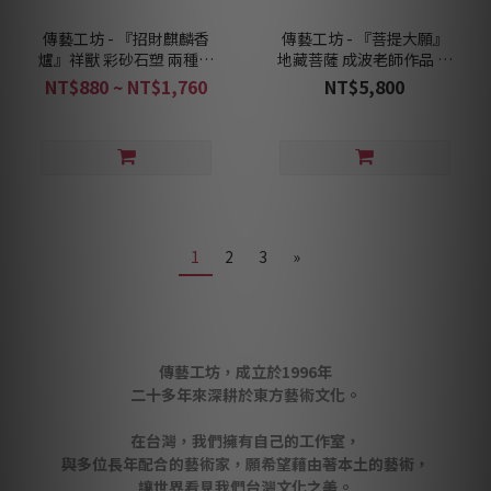
傳藝工坊 - 『招財麒麟香
傳藝工坊 - 『菩提大願』
爐』祥獸 彩砂石塑 兩種色
地藏菩薩 成波老師作品 地
彩可選
藏王
NT$880 ~ NT$1,760
NT$5,800
1
2
3
»
傳藝工坊，成立於1996年
二十多年來深耕於東方藝術文化。
在台灣，我們擁有自己的工作室，
與多位長年配合的藝術家，願希望藉由著本土的藝術，
讓世界看見我們台灣文化之美。