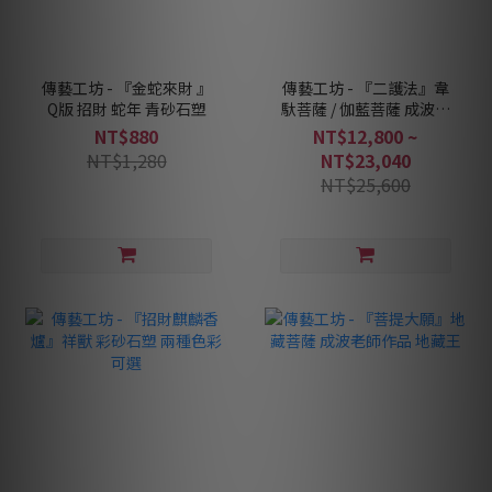
傳藝工坊 - 『金蛇來財 』
傳藝工坊 - 『二護法』韋
Q版 招財 蛇年 青砂石塑
馱菩薩 / 伽藍菩薩 成波老
師作品 一次收藏享優惠
NT$880
NT$12,800 ~
NT$1,280
NT$23,040
NT$25,600