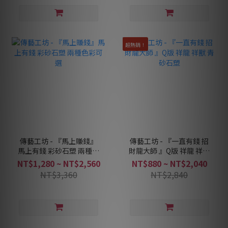
超熱銷！
傳藝工坊 - 『馬上賺錢』
傳藝工坊 - 『一直有錢 招
馬上有錢 彩砂石塑 兩種色
財龍大師 』Q版 祥龍 祥獸
彩可選
青砂石塑
NT$1,280 ~ NT$2,560
NT$880 ~ NT$2,040
NT$3,360
NT$2,840