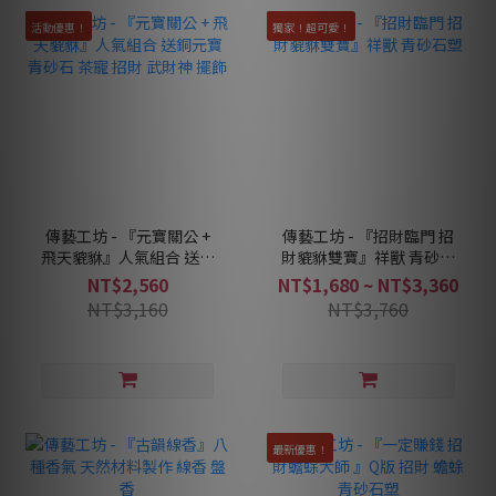
活動優惠！
獨家！超可愛！
傳藝工坊 - 『元寶關公 +
傳藝工坊 - 『招財臨門 招
飛天貔貅』人氣組合 送銅
財貔貅雙寶』祥獸 青砂石
元寶 青砂石 茶寵 招財 武
塑
NT$2,560
NT$1,680 ~ NT$3,360
財神 擺飾
NT$3,160
NT$3,760
最新優惠！