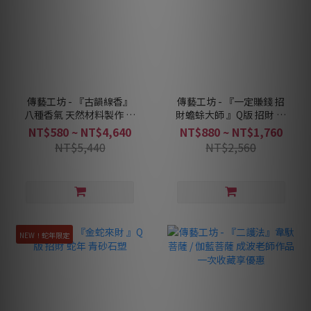
傳藝工坊 - 『古韻線香』
傳藝工坊 - 『一定賺錢 招
八種香氣 天然材料製作 線
財蟾蜍大師 』Q版 招財 蟾
香 盤香
蜍 青砂石塑
NT$580 ~ NT$4,640
NT$880 ~ NT$1,760
NT$5,440
NT$2,560
NEW！蛇年限定