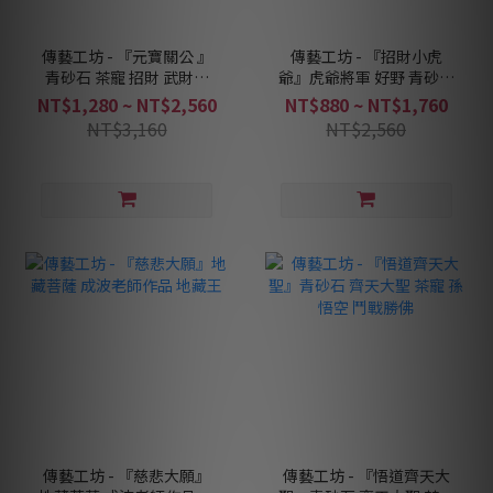
傳藝工坊 - 『元寶關公 』
傳藝工坊 - 『招財小虎
青砂石 茶寵 招財 武財神
爺』虎爺將軍 好野 青砂石
擺飾
塑
NT$1,280 ~ NT$2,560
NT$880 ~ NT$1,760
NT$3,160
NT$2,560
傳藝工坊 - 『慈悲大願』
傳藝工坊 - 『悟道齊天大