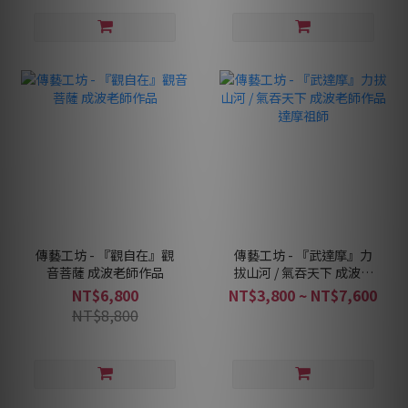
傳藝工坊 - 『觀自在』觀
傳藝工坊 - 『武達摩』力
音菩薩 成波老師作品
拔山河 / 氣吞天下 成波老
師作品 達摩祖師
NT$6,800
NT$3,800 ~ NT$7,600
NT$8,800