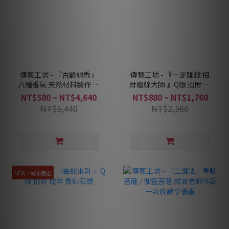
傳藝工坊 - 『古韻線香』
傳藝工坊 - 『一定賺錢 招
八種香氣 天然材料製作 線
財蟾蜍大師 』Q版 招財 蟾
香 盤香
蜍 青砂石塑
NT$580 ~ NT$4,640
NT$880 ~ NT$1,760
NT$5,440
NT$2,560
NEW！蛇年限定