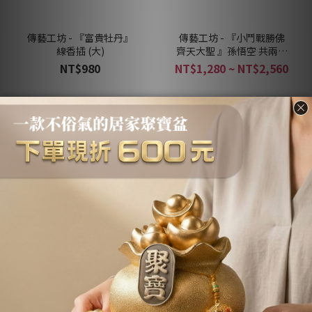
傳藝工坊 - 『富貴牡丹』
傳藝工坊 - 『小鬥戰勝佛
線香插 (大)
齊天大聖 』孫悟空 共兩款
可選擇
NT$980
NT$1,280 ~ NT$2,560
傳藝工坊 - 『事事如意彌
傳藝工坊 - 『鎏金 牛氣沖
勒』白瓷 彌勒佛 笑佛
天』茶寵 共兩款可選