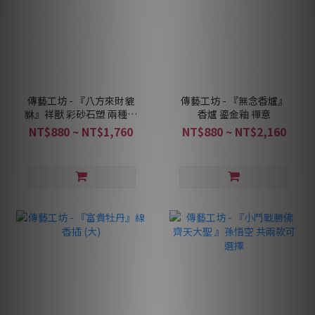
傳藝工坊 - 『八方來財貔
傳藝工坊 - 『無念香爐』
貅』祥獸 彩砂石塑 兩種色
香爐 鎏金釉 禪意
彩可選
NT$880 ~ NT$1,760
NT$880 ~ NT$2,160