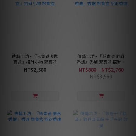
傳藝工坊 - 『元寶滿滿聚
傳藝工坊 - 『藍青瓷 貔貅
寶盆』招財小物 聚寶盆
香爐』香爐 聚寶盆 招財香
爐
NT$2,580
NT$880 ~ NT$2,760
NT$3,560