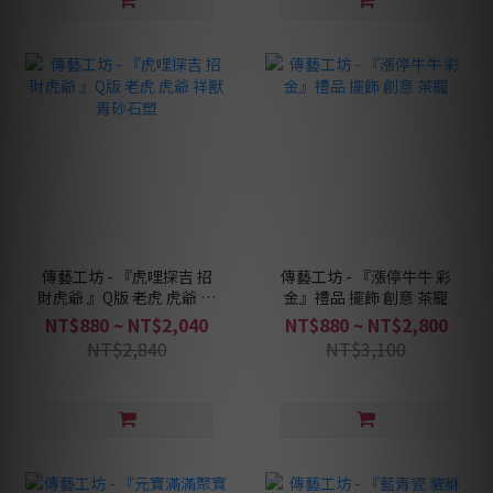
傳藝工坊 - 『虎哩探吉 招
傳藝工坊 - 『漲停牛牛 彩
財虎爺 』Q版 老虎 虎爺 祥
金』禮品 擺飾 創意 茶寵
獸 青砂石塑
NT$880 ~ NT$2,040
NT$880 ~ NT$2,800
NT$2,840
NT$3,100