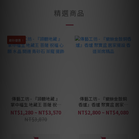
精選商品
最新優惠！
傳藝工坊 - 『諦聽地藏 』
傳藝工坊 - 『貔貅金鼓銅
掌中福生 地藏王 菩薩 祝福
香爐』香爐 聚寶盆 居家擺
心願 水晶 開運 青砂石 茶
設 香道茶席精品
NT$1,280 ~ NT$3,570
NT$2,800 ~ NT$4,080
寵 擺飾
NT$3,870