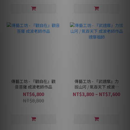
傳藝工坊 - 『觀自在』觀
傳藝工坊 - 『武達摩』力
音菩薩 成波老師作品
拔山河 / 氣吞天下 成波老
師作品 達摩祖師
NT$6,800
NT$3,800 ~ NT$7,600
NT$8,800