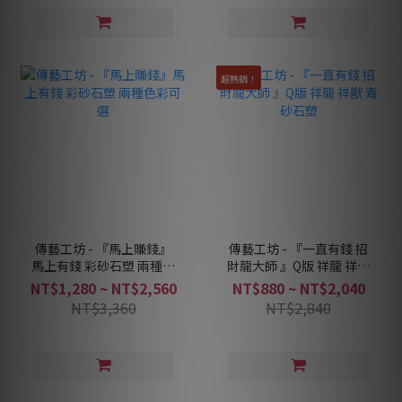
超熱銷！
傳藝工坊 - 『馬上賺錢』
傳藝工坊 - 『一直有錢 招
馬上有錢 彩砂石塑 兩種色
財龍大師 』Q版 祥龍 祥獸
彩可選
青砂石塑
NT$1,280 ~ NT$2,560
NT$880 ~ NT$2,040
NT$3,360
NT$2,840