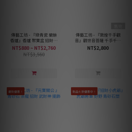
售完
傳藝工坊 - 『綠青瓷 貔貅
傳藝工坊 - 『敦煌千手觀
香爐』香爐 聚寶盆 招財香
音』觀世音菩薩 千手千眼
爐
敦煌
NT$880 ~ NT$2,760
NT$2,800
NT$3,560
最新優惠！
新品七折優惠中！