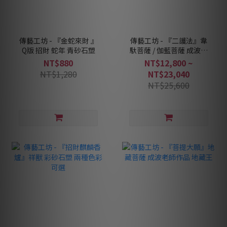
傳藝工坊 - 『金蛇來財 』
傳藝工坊 - 『二護法』韋
Q版 招財 蛇年 青砂石塑
馱菩薩 / 伽藍菩薩 成波老
師作品 一次收藏享優惠
NT$880
NT$12,800 ~
NT$1,280
NT$23,040
NT$25,600