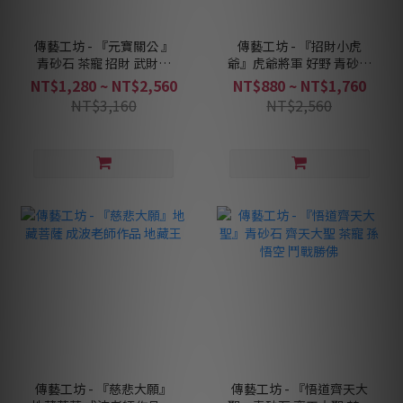
傳藝工坊 - 『元寶關公 』
傳藝工坊 - 『招財小虎
青砂石 茶寵 招財 武財神
爺』虎爺將軍 好野 青砂石
擺飾
塑
NT$1,280 ~ NT$2,560
NT$880 ~ NT$1,760
NT$3,160
NT$2,560
傳藝工坊 - 『慈悲大願』
傳藝工坊 - 『悟道齊天大