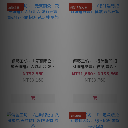
活動優惠！
獨家！超可愛！
傳藝工坊 - 『元寶關公 +
傳藝工坊 - 『招財臨門 招
飛天貔貅』人氣組合 送銅
財貔貅雙寶』祥獸 青砂石
元寶 青砂石 茶寵 招財 武
塑
NT$2,560
NT$1,680 ~ NT$3,360
財神 擺飾
NT$3,160
NT$3,760
最新優惠！