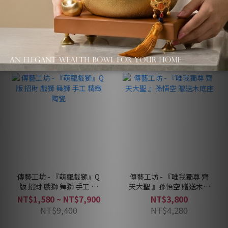
NT$880
NT$580 ~ NT$1,160
NT$1,360
傳藝工坊 - 『萌寵戲獅』Q
傳藝工坊 - 『唯我獨尊 齊
版 招財 戲獅 舞獅 手工 精
天大聖 』孫悟空 贈送木底
緻 陶瓷
座
NT$1,580 ~ NT$7,900
NT$3,800
NT$9,400
NT$4,280