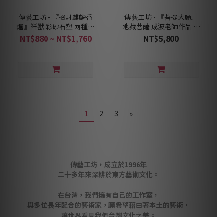
傳藝工坊 - 『招財麒麟香
傳藝工坊 - 『菩提大願』
爐』祥獸 彩砂石塑 兩種色
地藏菩薩 成波老師作品 地
彩可選
藏王
NT$880 ~ NT$1,760
NT$5,800
1
2
3
»
傳藝工坊，成立於1996年
二十多年來深耕於東方藝術文化。
在台灣，我們擁有自己的工作室，
與多位長年配合的藝術家，願希望藉由著本土的藝術，
讓世界看見我們台灣文化之美。