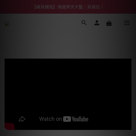
【熱門】馬上有系列！四種寶物幫你財運「轉」進來
【補貨通知】悟道齊天大聖｜到貨拉！
【熱門】馬上有系列！四種寶物幫你財運「轉」進來