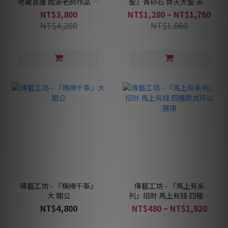
地藏菩薩 成波老師作品 地
聖』青砂石 齊天大聖 茶寵
藏王
孫悟空 鬥戰勝佛
NT$3,800
NT$1,280 ~ NT$1,760
NT$4,280
NT$1,860
傳藝工坊 - 『橫掃千軍』
傳藝工坊 - 『馬上有系
大 關公
列』招財 馬上有錢 四種款
式可以選擇
NT$4,800
NT$480 ~ NT$1,920