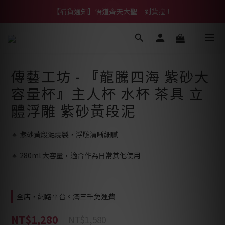
【熱門】馬上有系列！四種寶物幫你財運「轉」進來
【補貨通知】悟道齊天大聖｜到貨拉！
【熱門】馬上有系列！四種寶物幫你財運「轉」進來
傳藝工坊 - 『龍騰四海 紫砂大
容量杯』主人杯 水杯 茶具 立
體浮雕 紫砂黃段泥
🔸 紫砂黃段泥燒製，浮雕清晰細膩
🔸 280ml 大容量，適合作為日常其他使用
全店，網路平台。滿三千免運費
NT$1,280
NT$1,580