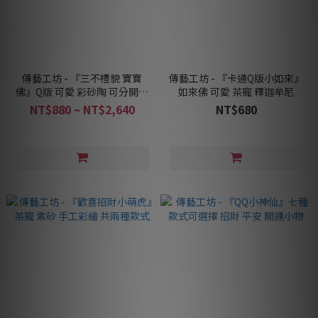
傳藝工坊 - 『三不禮貌 寶寶
傳藝工坊 - 『卡通Q版小如來』
佛』Q版 可愛 彩砂陶 可分開收
如來佛 可愛 茶寵 釋迦牟尼
藏
NT$880 ~ NT$2,640
NT$680