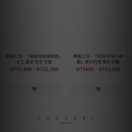
傳藝工坊 - 『鎏金錘紋提樑壺』
傳藝工坊 - 『咬錢 祥瑞小神
手工 鎏金 灰念 茶壺
獸』青砂石塑 筆架 茶寵
NT$1,680 ~ NT$2,560
NT$680 ~ NT$2,040
2
3
4
5
6