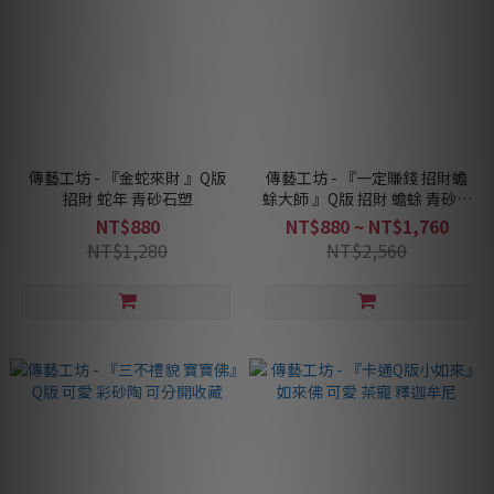
傳藝工坊 - 『金蛇來財 』Q版
傳藝工坊 - 『一定賺錢 招財蟾
招財 蛇年 青砂石塑
蜍大師 』Q版 招財 蟾蜍 青砂石
塑
NT$880
NT$880 ~ NT$1,760
NT$1,280
NT$2,560