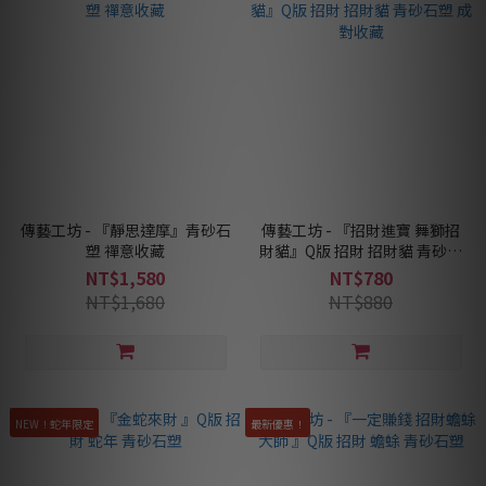
傳藝工坊 - 『靜思達摩』青砂石
傳藝工坊 - 『招財進寶 舞獅招
塑 禪意收藏
財貓』Q版 招財 招財貓 青砂石
塑 成對收藏
NT$1,580
NT$780
NT$1,680
NT$880
NEW！蛇年限定
最新優惠！