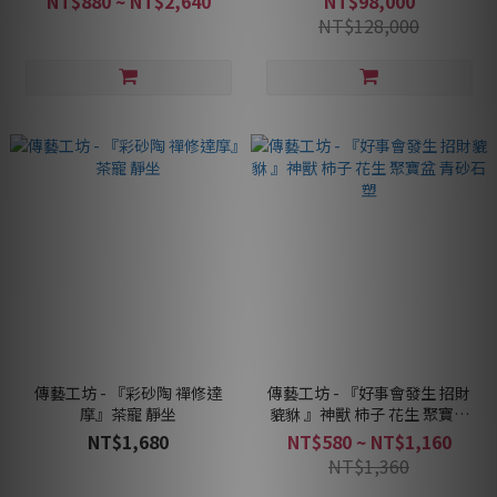
NT$880 ~ NT$2,640
NT$98,000
NT$128,000
傳藝工坊 - 『彩砂陶 禪修達
傳藝工坊 - 『好事會發生 招財
摩』茶寵 靜坐
貔貅 』神獸 柿子 花生 聚寶盆
青砂石塑
NT$1,680
NT$580 ~ NT$1,160
NT$1,360