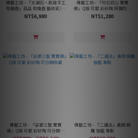
傳藝工坊 - 『太湖石。肌理手工
傳藝工坊 - 『勿忘初心 寶寶
柴燒壺』孤品 柴燒壺 藝術家/欒
佛』Q版 可愛 彩砂陶 阿彌陀佛
波
釋迦牟尼
NT$6,980
NT$1,280
傳藝工坊 - 『娑婆三聖 寶寶
傳藝工坊 - 『二護法』黃銅 銅
佛』Q版 可愛 彩砂陶 可分開收
雕 伽藍 韋馱
藏