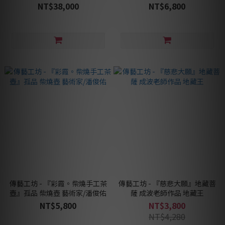
俊佑
NT$38,000
NT$6,800
傳藝工坊 - 『彩霞。柴燒手工茶
傳藝工坊 - 『慈悲大願』地藏菩
壺』孤品 柴燒壺 藝術家/潘俊佑
薩 成波老師作品 地藏王
NT$5,800
NT$3,800
NT$4,280