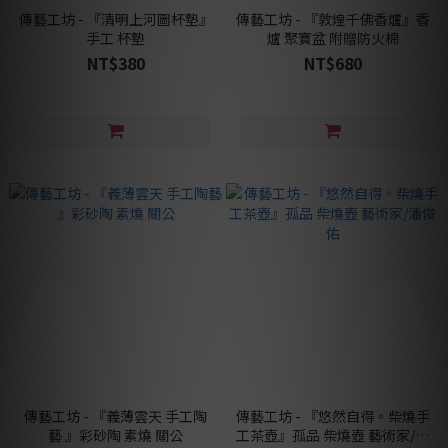
傳藝工坊 - 『清明上河圖杯墊』
傳藝工坊 - 『敦煌千佛香爐』香
手工 杯墊
爐 聚寶盆 附贈防火棉
NT$380
NT$680
傳藝工坊 - 『義薄雲天 手工陶
傳藝工坊 - 『悠然自得。柴燒手
藝 』彩砂陶 素燒 關公
工茶壺』孤品 柴燒壺 藝術家/潘