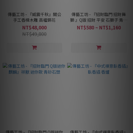
傳藝工坊 - 『威震千秋』關公
傳藝工坊 - 『招財臨門 招財舞
手工香樟木雕 高檔錦花
獅 』Q版 招財 平安 石獅子 青砂
石塑
NT$48,000
NT$580 ~ NT$1,160
NT$49,800
傳藝工坊 - 『招財臨門 Q版迷你
傳藝工坊 - 『中式禪意臥香插』