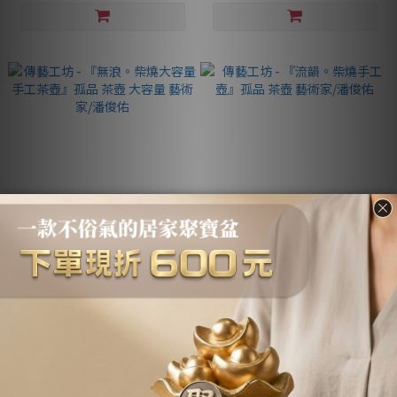
傳藝工坊 - 『無浪。柴燒大容量
傳藝工坊 - 『流韻。柴燒手工
手工茶壺』孤品 茶壺 大容量 藝
壺』孤品 茶壺 藝術家/潘俊佑
術家/潘俊佑
NT$8,800
NT$5,800