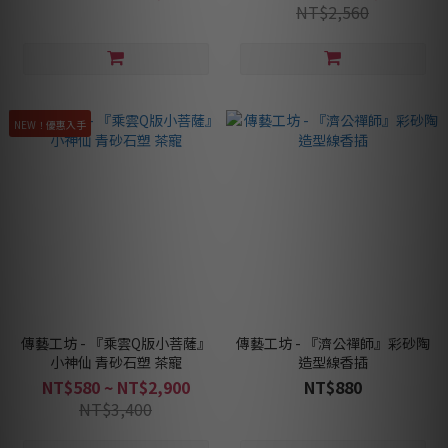
NT$2,560
NEW！優惠入手
傳藝工坊 - 『乘雲Q版小菩薩』
傳藝工坊 - 『濟公禪師』彩砂陶
小神仙 青砂石塑 茶寵
造型線香插
NT$580 ~ NT$2,900
NT$880
NT$3,400