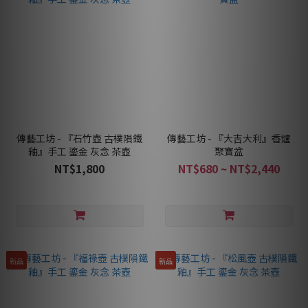
傳藝工坊 - 『石竹壺 古樸隕鐵
傳藝工坊 - 『大吉大利』香爐
釉』手工 鎏金 灰念 茶壺
聚寶盆
NT$1,800
NT$680 ~ NT$2,440
新品
新品