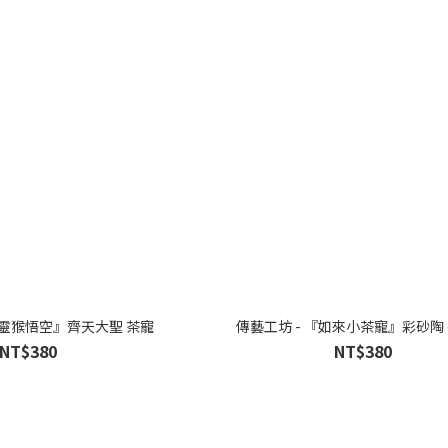
小靈猴悟空』齊天大聖 茶寵
傳藝工坊 - 『如來小茶寵』彩砂陶
NT$380
NT$380