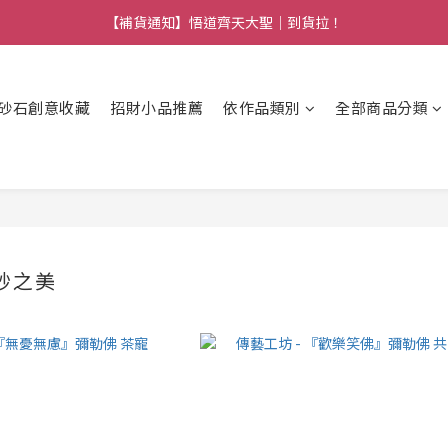
【熱門】馬上有系列！四種寶物幫你財運「轉」進來
【補貨通知】悟道齊天大聖｜到貨拉！
【熱門】馬上有系列！四種寶物幫你財運「轉」進來
砂石創意收藏
招財小品推薦
依作品類別
全部商品分類
砂之美