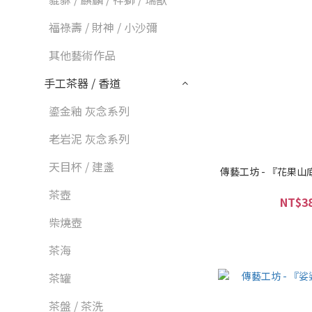
福祿壽 / 財神 / 小沙彌
其他藝術作品
手工茶器 / 香道
鎏金釉 灰念系列
老岩泥 灰念系列
天目杯 / 建盞
傳藝工坊 - 『花果山
茶壺
NT$38
柴燒壺
茶海
茶罐
茶盤 / 茶洗