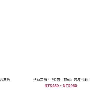
 共三色
傳藝工坊 - 『如來小茶寵』普渡 佑福
NT$480 ~ NT$960