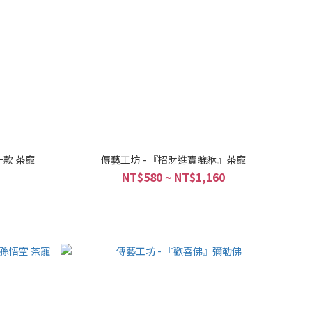
十款 茶寵
傳藝工坊 - 『招財進寶貔貅』茶寵
NT$580 ~ NT$1,160