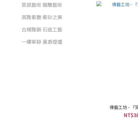
質感藝術 鍍雕藝術
高雅紫艷 紫砂之美
古樸雅韻 石造工藝
一縷寧靜 薰香煙爐
傳藝工坊 - 
NT$38