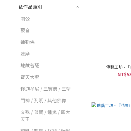
依作品類別
關公
觀音
彌勒佛
達摩
地藏菩薩
傳藝工坊 - 
NT$58
齊天大聖
釋迦牟尼 / 三寶佛 / 三聖
門神 / 孔明 / 其他佛像
文殊 / 普賢 / 鍾馗 / 四大
天王
貔貅 / 麒麟 / 祥獅 / 瑞獸