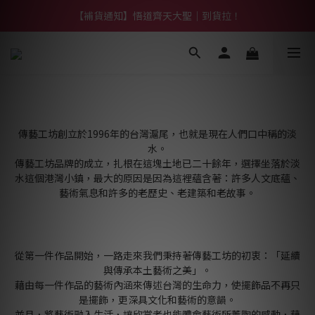
【熱門】馬上有系列！四種寶物幫你財運「轉」進來
【補貨通知】悟道齊天大聖｜到貨拉！
【熱門】馬上有系列！四種寶物幫你財運「轉」進來
傳藝工坊創立於1996年的台灣滬尾，也就是現在人們口中稱的淡
水。
傳藝工坊品牌的成立，扎根在這塊土地已二十餘年，選擇坐落於淡
水這個港灣小鎮，最大的原因是因為這裡蘊含著：許多人文底蘊、
藝術氣息和許多的老歷史、老建築和老故事。
從第一件作品開始，一路走來我們秉持著傳藝工坊的初衷：「延續
與傳承本土藝術之美」。
藉由每一件作品的藝術內涵來傳述台灣的生命力，使擺飾品不再只
是擺飾，更深具文化和藝術的意韻。
並且，將藝術融入生活，讓欣賞者也能體會藝術所薰陶的感動，藉