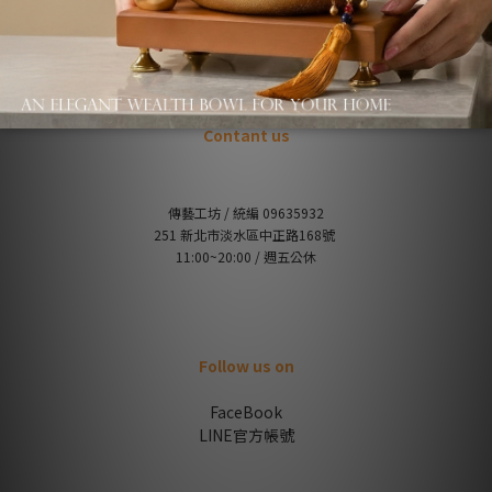
Q&A / 常見問題
不會下單嗎？下單教學請點我
Contant us
傳藝工坊 / 統編 09635932
251 新北市淡水區中正路168號
11:00~20:00 / 週五公休
Follow us on
FaceBook
LINE官方帳號