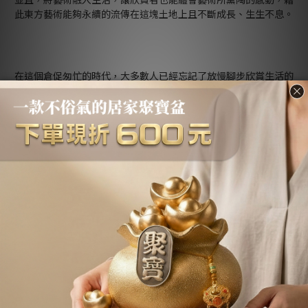
此東方藝術能夠永續的流傳在這塊土地上且不斷成長、生生不息。
在這個倉促匆忙的時代，大多數人已經忘記了放慢腳步欣賞生活的
美。
傳藝工坊的願景將放眼全世界，將屬於東方的藝術文化推廣到世界
各地，並賦予「傳統」一個嶄新「年輕」躍動的靈魂，使得不僅東
方人更還有世界各地的欣賞者們，認識我們台灣與東方藝術之美的
魅力。
About us
品牌故事
退換貨條款
關於收藏價