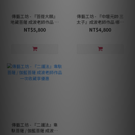
傳藝工坊 - 『菩提大願』
傳藝工坊 - 『中壇元帥 三
地藏菩薩 成波老師作品 地
太子』成波老師作品 哪吒
藏王
太子爺
NT$5,800
NT$4,800
傳藝工坊 - 『二護法』韋
馱菩薩 / 伽藍菩薩 成波老