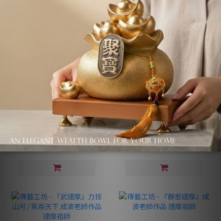
傳藝工坊 - 『觀自在』觀
傳藝工坊 - 『慈悲大願』
音菩薩 成波老師作品
地藏菩薩 成波老師作品 地
藏王
NT$6,800
NT$3,800
NT$8,800
NT$4,280