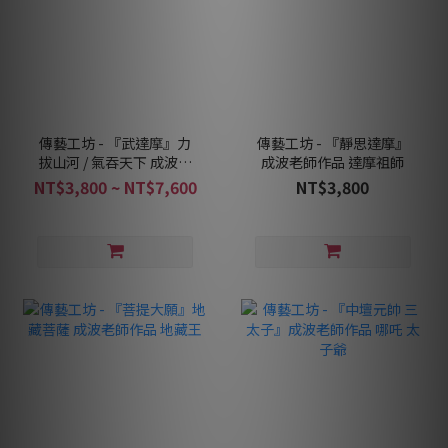
傳藝工坊 - 『武達摩』力
傳藝工坊 - 『靜思達摩』
拔山河 / 氣吞天下 成波老
成波老師作品 達摩祖師
師作品 達摩祖師
NT$3,800 ~ NT$7,600
NT$3,800