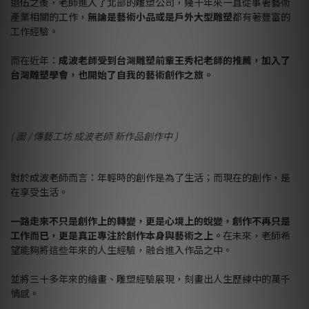
退伍之後，老師進入了北部的雕塑公司，幾十年來一直從事著藝術
產業相關的工作，
無論是藝術小品或是戶外大型雕塑
都有著豐富的
工作經驗。
而在近年：
成波老師受到台灣雕塑前輩王秀杞老師的推薦，加入了
台灣雕塑學會，也開始了自我的藝術創作之旅。
( 圖 / 傳藝工坊 成波老師 新作品創作中 )
對於成波老師而言：年輕時的創作是為了生活；而現在的創作，是
在享受生活。
一路走來不只是創作上的轉變，更是心境上的蛻變，創作不再只是
工作而已，更是真正專注於創作本身與藝術之上。
在未來，老師希
望能夠將這些年來的人生經驗，融合進入作品之中。
並將三十多年來的繪畫、雕塑經驗展現，刻畫出人生歷練中的萬千
情感。