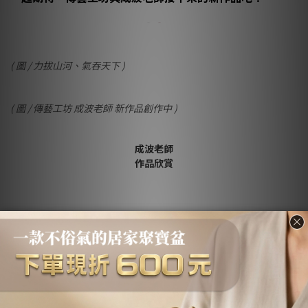
( 圖 / 力拔山河、氣吞天下 )
( 圖 / 傳藝工坊 成波老師 新作品創作中 )
成波老師
作品欣賞
藝術家 成波