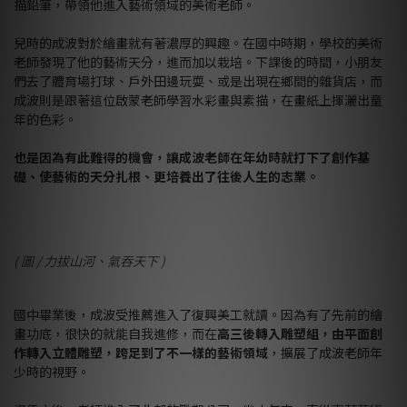
描鉛筆，帶領他進入藝術領域的美術老師。
兒時的成波對於繪畫就有著濃厚的興趣。在國中時期，學校的美術
老師發現了他的藝術天分，進而加以栽培。下課後的時間，小朋友
們去了體育場打球、戶外田邊玩耍、或是出現在鄉間的雜貨店，而
成波則是跟著這位啟蒙老師學習水彩畫與素描，在畫紙上揮灑出童
年的色彩。
也是因為有此難得的機會，讓成波老師在年幼時就打下了創作基
礎、使藝術的天分扎根、更培養出了往後人生的志業。
( 圖 / 力拔山河、氣吞天下 )
國中畢業後，成波受推薦進入了復興美工就讀。因為有了先前的繪
畫功底，很快的就能自我進修，而在
高三後轉入雕塑組，由平面創
作轉入立體雕塑，跨足到了不一樣的藝術領域
，擴展了成波老師年
少時的視野。