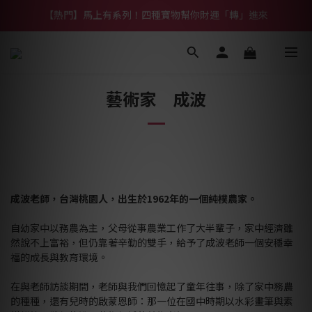
【熱門】馬上有系列！四種寶物幫你財運「轉」進來
【補貨通知】悟道齊天大聖｜到貨拉！
【熱門】馬上有系列！四種寶物幫你財運「轉」進來
藝術家 成波
成波老師，台灣桃園人，出生於1962年的一個純樸農家。
自幼家中以務農為主，父母從事農業工作了大半輩子，家中經濟雖
然說不上富裕，但仍靠著辛勤的雙手，給予了成波老師一個安穩幸
福的成長與教育環境。
在與老師訪談期間，老師與我們回憶起了童年往事，除了家中務農
的種種，還有兒時的啟蒙恩師：那一位在國中時期以水彩畫筆與素