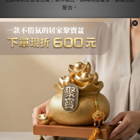
配合。
傳藝工坊 祝您 新春愉快
About us
品牌故事
退換貨條款
關於收藏價
Q&A / 常見問題
不會下單嗎？下單教學請點我