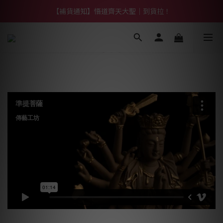
【熱門】馬上有系列！四種寶物幫你財運「轉」進來
【補貨通知】悟道齊天大聖｜到貨拉！
【熱門】馬上有系列！四種寶物幫你財運「轉」進來