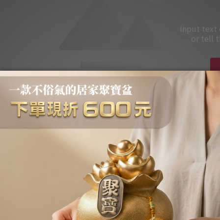
Input text
or tell 