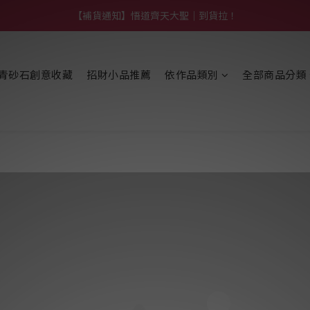
【熱門】馬上有系列！四種寶物幫你財運「轉」進來
【補貨通知】悟道齊天大聖｜到貨拉！
【熱門】馬上有系列！四種寶物幫你財運「轉」進來
青砂石創意收藏
招財小品推薦
依作品類別
全部商品分類