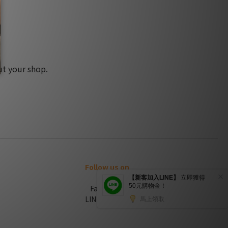
ut your shop.
Follow us on
FaceBook
LINE官方帳號