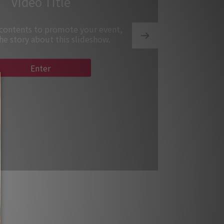
Video Title
 contents to promote your event,
the story about this slideshow.
Enter