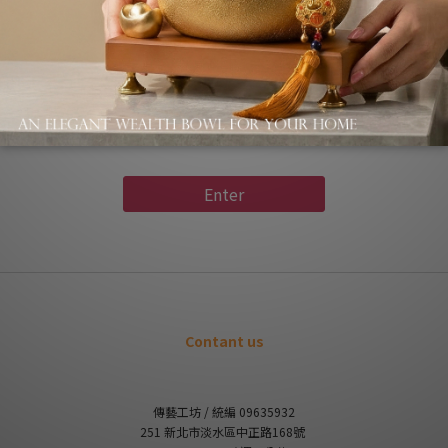
Paragraph Title
Subtitle
ext contents to promote your product, or tell the story abo
Enter
Contant us
傳藝工坊 / 統編 09635932
251 新北市淡水區中正路168號