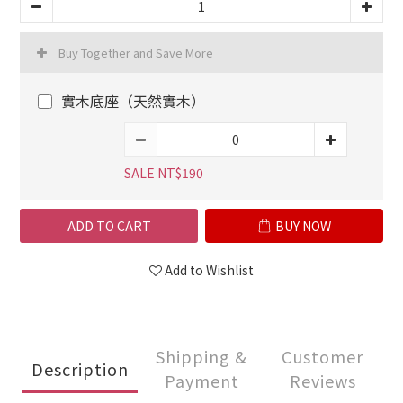
Buy Together and Save More
實木底座（天然實木）
SALE NT$190
ADD TO CART
BUY NOW
Add to Wishlist
Shipping &
Customer
Description
Payment
Reviews