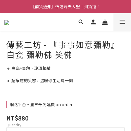
【熱門】馬上有系列！四種寶物幫你財運「轉」進來
【補貨通知】悟道齊天大聖｜到貨拉！
【熱門】馬上有系列！四種寶物幫你財運「轉」進來
傳藝工坊 - 『事事如意彌勒』
白瓷 彌勒佛 笑佛
🔸 白瓷+青釉，玲瓏精緻
🔸 超療癒的笑容，溫暖你生活每一刻
網路平台。滿三千免運費 on order
NT$880
Quantity