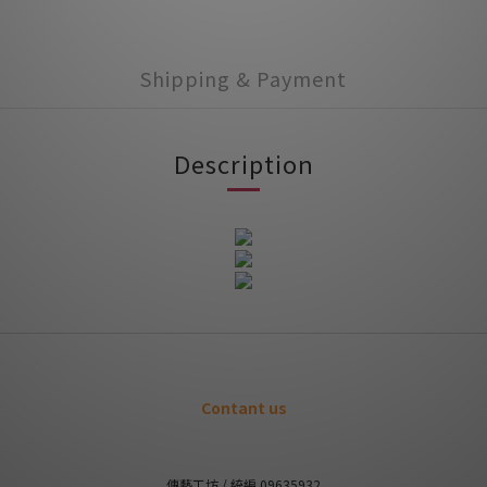
Shipping & Payment
Description
Contant us
傳藝工坊 / 統編 09635932