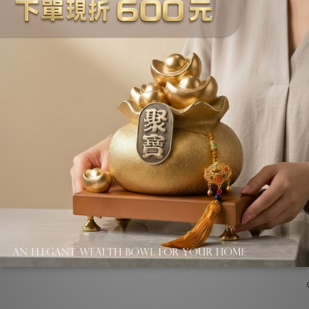
SAL
星洲
SAL
澳洲
SAL
ADD TO CART