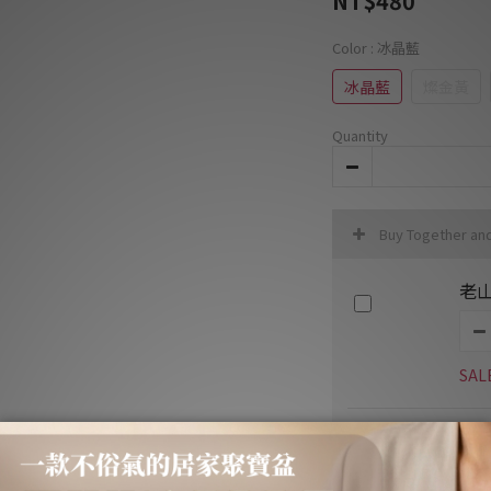
NT$480
Color
: 冰晶藍
冰晶藍
燦金黃
Quantity
Buy Together an
老山
SAL
伊利