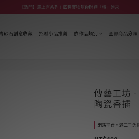
【熱門】馬上有系列！四種寶物幫你財運「轉」進來
【補貨通知】悟道齊天大聖｜到貨拉！
【熱門】馬上有系列！四種寶物幫你財運「轉」進來
青砂石創意收藏
招財小品推薦
依作品類別
全部商品分類
傳藝工坊 
陶瓷香插
網路平台。滿三千免運費 