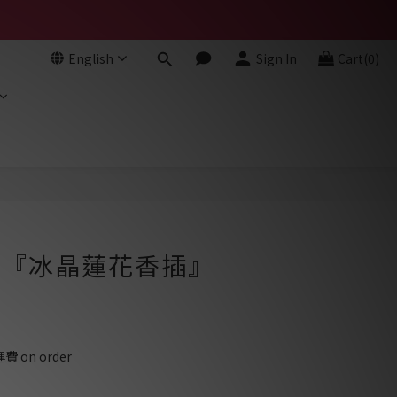
English
Sign In
Cart(0)
BUY NOW
- 『冰晶蓮花香插』
on order