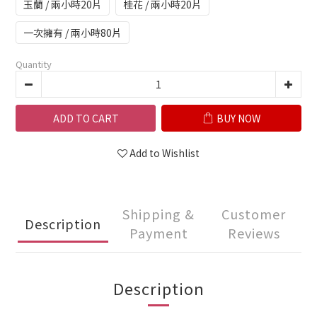
玉蘭 / 兩小時20片
桂花 / 兩小時20片
一次擁有 / 兩小時80片
Quantity
ADD TO CART
BUY NOW
Add to Wishlist
Shipping &
Customer
Description
Payment
Reviews
Description