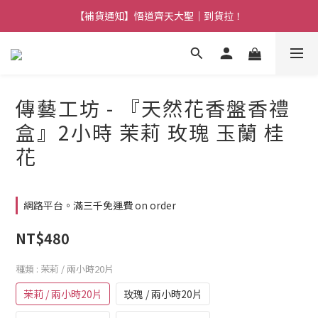
【熱門】馬上有系列！四種寶物幫你財運「轉」進來
【補貨通知】悟道齊天大聖｜到貨拉！
【熱門】馬上有系列！四種寶物幫你財運「轉」進來
傳藝工坊 - 『天然花香盤香禮
盒』2小時 茉莉 玫瑰 玉蘭 桂
花
網路平台。滿三千免運費 on order
NT$480
種類
: 茉莉 / 兩小時20片
茉莉 / 兩小時20片
玫瑰 / 兩小時20片