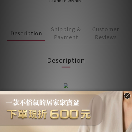
Add to Wishlist
Shipping &
Customer
Description
Payment
Reviews
Description