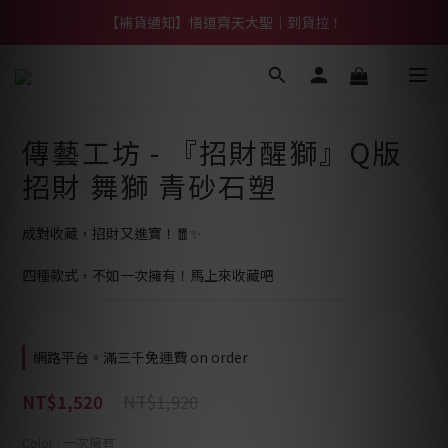
【熱門】馬上有系列！四種寶物幫你財運「轉」進來
【補貨通知】悟道齊天大聖｜到貨拉！
【熱門】馬上有系列！四種寶物幫你財運「轉」進來
傳藝工坊 - 『招財醒獅』Q版
招財 舞獅 青砂石塑
成對收藏，招財又進寶！🧧✨
四種款式，不如一次擁有！馬上來收藏吧
網路平台。滿三千免運費 on order
NT$1,920
NT$1,520
Color
: 一次擁有