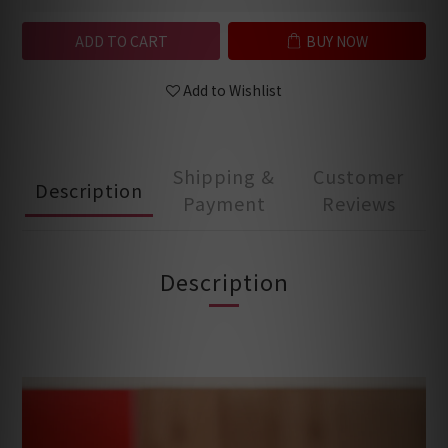
ADD TO CART
BUY NOW
Add to Wishlist
Shipping &
Customer
Description
Payment
Reviews
Description