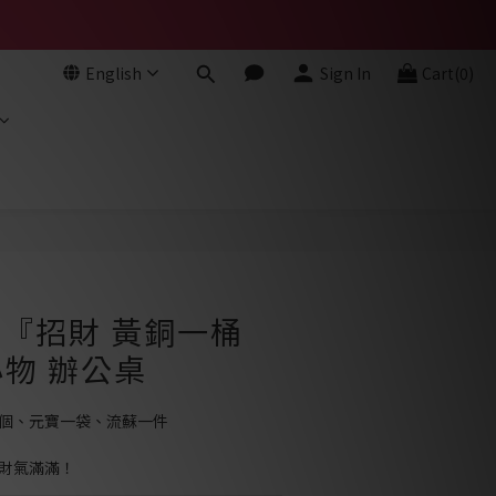
English
Sign In
Cart(0)
BUY NOW
- 『招財 黃銅一桶
物 辦公桌
一個、元寶一袋、流蘇一件
，財氣滿滿！