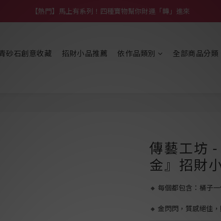
【熱門】馬上有系列！四種寶物幫你財運「轉」進來
【補貨通知】悟道齊天大聖｜到貨拉！
【熱門】馬上有系列！四種寶物幫你財運「轉」進來
青砂石創意收藏
招財小品推薦
依作品類別
全部商品分類
傳藝工坊 
金』招財小
🔸 每個都包含：桶子
🔸 金閃閃，質感絕佳