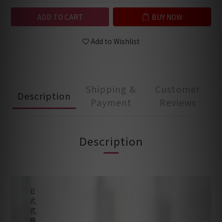
ADD TO CART
BUY NOW
Add to Wishlist
Shipping &
Customer
Description
Payment
Reviews
Description