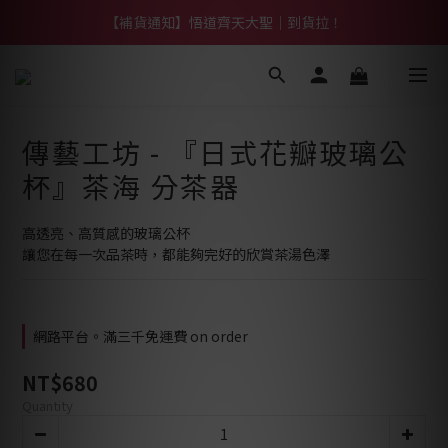
【熱門】馬上有系列！四種寶物幫你財運「轉」進來
【補貨通知】悟道齊天大聖｜到貨拉！
【熱門】馬上有系列！四種寶物幫你財運「轉」進來
傳藝工坊 - 『日式花瓣玻璃公
杯』茶海 分茶器
高透亮、高質感的玻璃公杯
讓您在每一次品茶時，都能夠完好的欣賞茶湯色澤
網路平台。滿三千免運費 on order
NT$680
Quantity