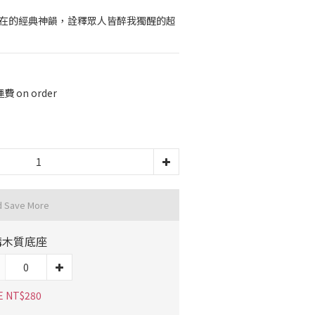
自在的經典神韻，詮釋眾人皆醉我獨醒的超
on order
d Save More
購木質底座
E NT$280