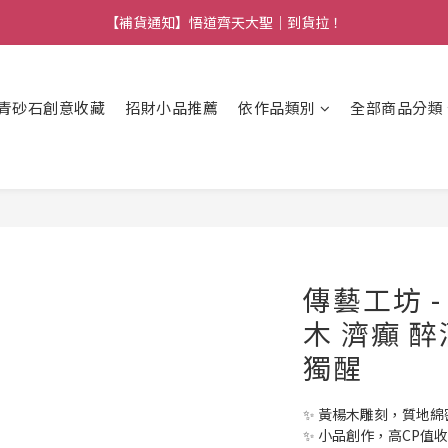
【熱門】馬上有系列！四種寶物幫你財運「轉」進來
【補貨通知】悟道齊天大聖｜到貨拉！
【熱門】馬上有系列！四種寶物幫你財運「轉」進來
青砂石創意收藏
招財小品推薦
依作品類別
全部商品分類
傳藝工坊 
木 濟癲 
獨醒
✨ 黃楊木雕刻，質地
✨ 小品創作，高CP值