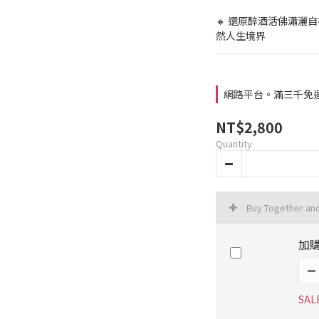
🔸 還原醉酒活佛瀟灑
然人生境界
網路平台。滿三千免運費 
NT$2,800
Quantity
Buy Together an
加
SAL