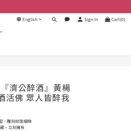
English
Sign In
Cart(0)
BUY NOW
- 『濟公醉酒』黃楊
醉酒活佛 眾人皆醉我
綿密，雕刻紋理細緻
收藏，立刻擁有