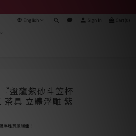
English
Sign In
Cart(0)
BUY NOW
- 『盤龍紫砂斗笠杯
工 茶具 立體浮雕 紫
立體浮雕質感絕佳！