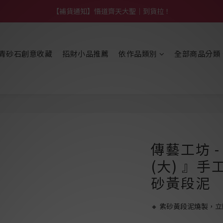
【熱門】馬上有系列！四種寶物幫你財運「轉」進來
【補貨通知】悟道齊天大聖｜到貨拉！
【熱門】馬上有系列！四種寶物幫你財運「轉」進來
青砂石創意收藏
招財小品推薦
依作品類別
全部商品分類
傳藝工坊 
(大) 』手
砂黃段泥
🔸 紫砂黃段泥燒製，