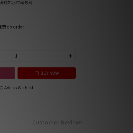
茶湯猶如水中藏蛟龍
on order
BUY NOW
Add to Wishlist
Customer Reviews