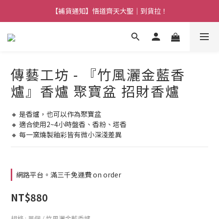
【熱門】馬上有系列！四種寶物幫你財運「轉」進來
【補貨通知】悟道齊天大聖｜到貨拉！
【熱門】馬上有系列！四種寶物幫你財運「轉」進來
傳藝工坊 - 『竹風灑金藍香
爐』香爐 聚寶盆 招財香爐
🔸 是香爐，也可以作為聚寶盆
🔸 適合使用2~4小時盤香、香粉、塔香
🔸 每一窯燒製釉彩皆有微小深淺差異
網路平台。滿三千免運費 on order
NT$880
規格
: 單個 / 竹風灑金藍香爐