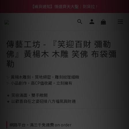
【熱門】馬上有系列！四種寶物幫你財運「轉」進來
【補貨通知】悟道齊天大聖｜到貨拉！
【熱門】馬上有系列！四種寶物幫你財運「轉」進來
傳藝工坊 - 『笑迎百財 彌勒
佛』黃楊木 木雕 笑佛 布袋彌
勒
✨ 黃楊木雕刻，質地綿密，雕刻紋理細緻
✨ 小品創作，高CP值收藏，立刻擁有
🔸 笑容滿面，雙手敞開
🔸 以歡喜自在之姿迎接八方福氣與財運
網路平台。滿三千免運費 on order