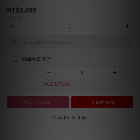
NT$3,800
Quantity
Buy Together and Save More
加購木質底座
SALE NT$280
ADD TO CART
BUY NOW
Add to Wishlist