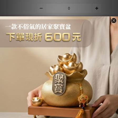
SALE NT$480
ADD TO CART
BUY NOW
Add to Wishlist
Shipping &
Customer
Description
Payment
Reviews
Description