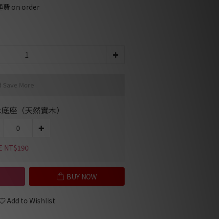
on order
d Save More
木底座（天然實木）
E NT$190
BUY NOW
Add to Wishlist