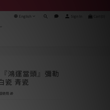
English
Sign In
Cart(0)
BUY NOW
- 『鴻運當頭』彌勒
白瓷 青瓷
使用 🎁