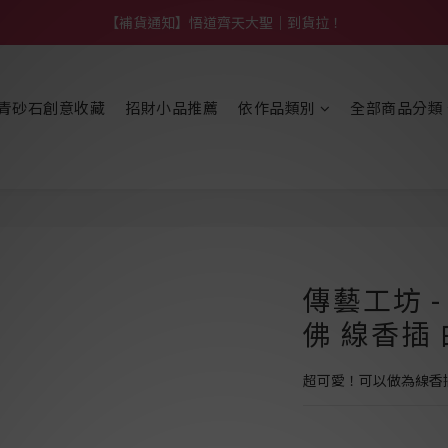
【熱門】馬上有系列！四種寶物幫你財運「轉」進來
【補貨通知】悟道齊天大聖｜到貨拉！
【熱門】馬上有系列！四種寶物幫你財運「轉」進來
青砂石創意收藏
招財小品推薦
依作品類別
全部商品分類
傳藝工坊 
佛 線香插 
超可愛！可以做為線香插