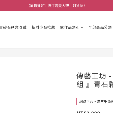
【熱門】馬上有系列！四種寶物幫你財運「轉」進來
【補貨通知】悟道齊天大聖｜到貨拉！
【熱門】馬上有系列！四種寶物幫你財運「轉」進來
青砂石創意收藏
招財小品推薦
依作品類別
全部商品分類
傳藝工坊 
組 』青石
網路平台。滿三千免運費 