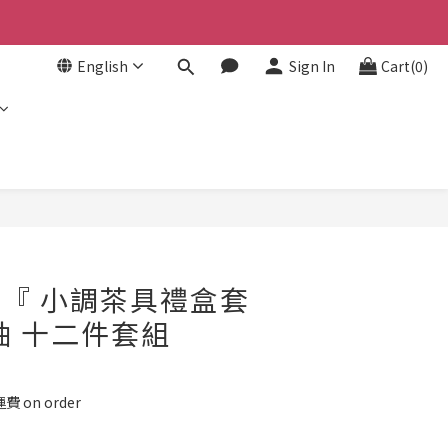
English
Sign In
Cart(0)
BUY NOW
- 『 小調茶具禮盒套
釉 十二件套組
on order