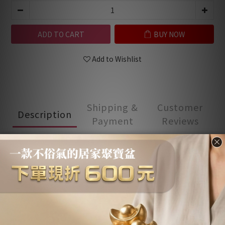
ADD TO CART
BUY NOW
Add to Wishlist
Shipping &
Customer
Description
Payment
Reviews
Description