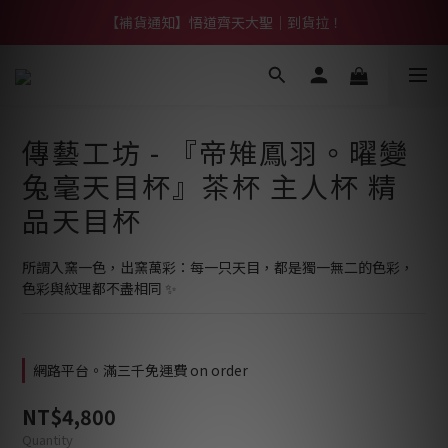
【熱門】馬上有系列！四種寶物幫你財運「轉」進來
【補貨通知】悟道齊天大聖｜到貨拉！
【熱門】馬上有系列！四種寶物幫你財運「轉」進來
傳藝工坊 - 『帝雉鳳羽。曜變
兔毫天目杯』茶杯 主人杯 精
品天目杯
所謂入窯一色，出窯萬彩：每一只天目，都是獨一無二的色彩，
色彩與紋理都不盡相同 ✨
網路平台。滿三千免運費 on order
NT$4,800
Quantity