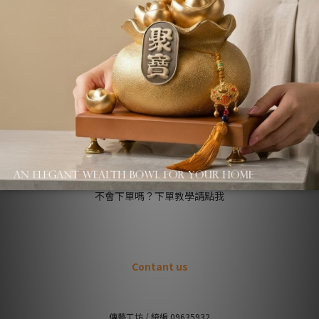
About us
品牌故事
退換貨條款
關於收藏價
Q&A / 常見問題
不會下單嗎？下單教學請點我
Contant us
傳藝工坊 / 統編 09635932