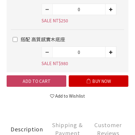
SALE NT$250
搭配 高質感實木底座
SALE NT$980
ADD TO CART
BUY NOW
Add to Wishlist
Shipping &
Customer
Description
Payment
Reviews