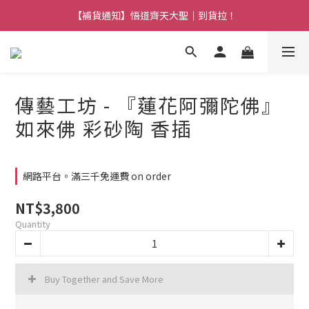
【熱門】馬上有系列！四種寶物幫你財運「轉」進來
【補貨通知】悟道齊天大聖｜到貨拉！
【熱門】馬上有系列！四種寶物幫你財運「轉」進來
傳藝工坊 - 『蓮花阿彌陀佛』
如來佛 彩砂陶 香插
網路平台。滿三千免運費 on order
NT$3,800
Quantity
Buy Together and Save More