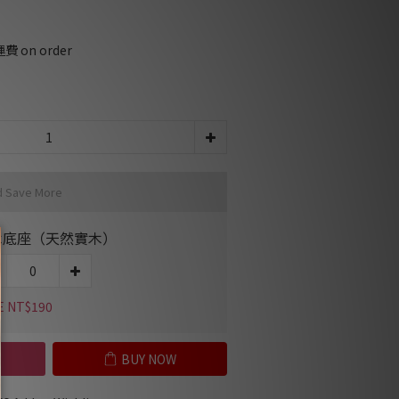
on order
d Save More
木底座（天然實木）
E NT$190
BUY NOW