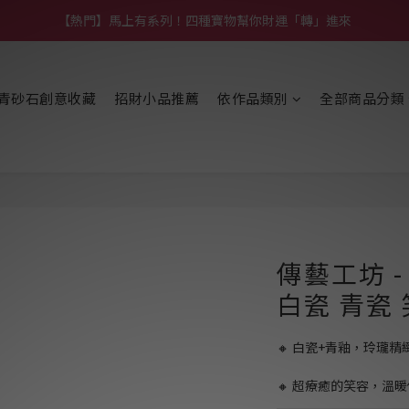
【熱門】馬上有系列！四種寶物幫你財運「轉」進來
【熱門】馬上有系列！四種寶物幫你財運「轉」進來
【補貨通知】悟道齊天大聖｜到貨拉！
【熱門】馬上有系列！四種寶物幫你財運「轉」進來
青砂石創意收藏
招財小品推薦
依作品類別
全部商品分類
傳藝工坊 
白瓷 青瓷
🔸 白瓷+青釉，玲瓏精
🔸 超療癒的笑容，溫