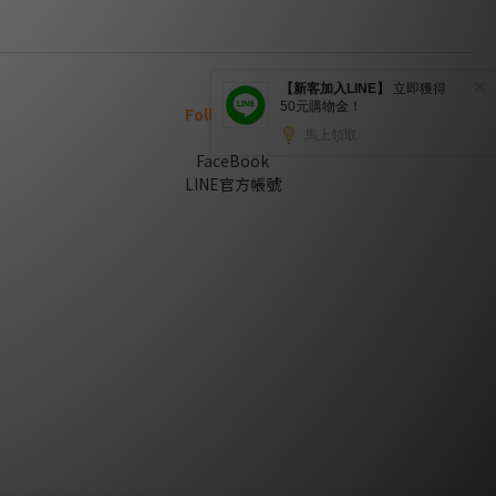
Follow us on
FaceBook
LINE官方帳號