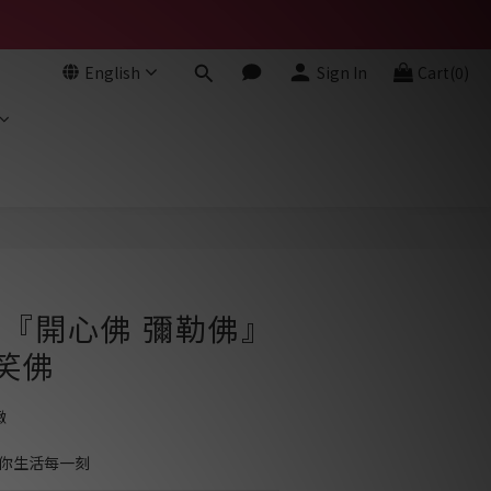
English
Sign In
Cart(0)
BUY NOW
- 『開心佛 彌勒佛』
 笑佛
緻
暖你生活每一刻