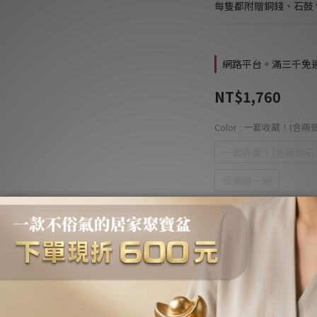
每隻都附贈銅錢、石鼓 
網路平台。滿三千免運費 
NT$1,760
Color
: 一套收藏！(含兩
一套收藏！(含兩個石
母貔貅一組
No