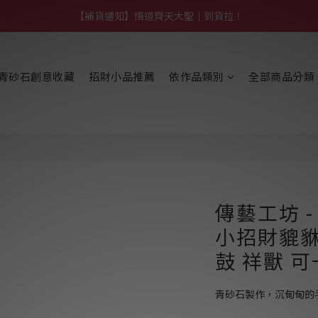
【熱門】馬上有系列！四種寶物幫你財運「轉」進來
【補貨通知】悟道齊天大聖｜到貨拉！
【熱門】馬上有系列！四種寶物幫你財運「轉」進來
青砂石創意收藏
招財小品推薦
依作品類別
全部商品分類
傳藝工坊 
小招財貔貅
鼓 祥獸 
青砂石製作，沉甸甸的手