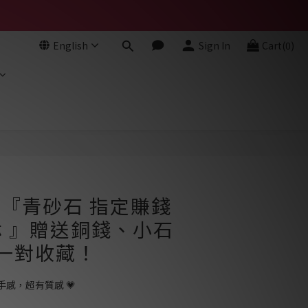
English
Sign In
Cart(0)
- 『青砂石 指定賺錢
 』贈送銅錢、小石
可一對收藏！
感，超有質感 💗