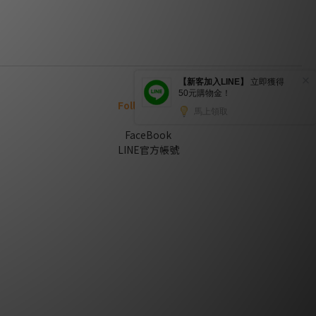
Follow us on
FaceBook
LINE官方帳號