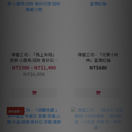
傳藝工坊 - 『馬上有錢』
傳藝工坊 - 『元寶小財
胖胖 小唐馬 招財 青砂石塑
神』富貴紅釉
招財 療癒小物
NT$580 ~ NT$1,490
NT$680
NT$1,590
最新優惠！