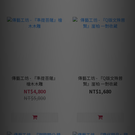
傳藝工坊 - 『準提菩薩』
傳藝工坊 - 『Q版文殊普
檜木木雕
賢』崖柏 一對收藏
NT$4,800
NT$1,680
NT$5,800