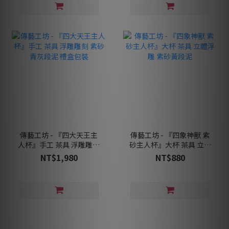
傳藝工坊 - 『四大天王主
傳藝工坊 - 『四象神獸 紫
人杯』手工 茶具 浮雕雕刻
砂主人杯』大杯 茶具 立體
紫砂青灰段泥 禮盒包裝
浮雕 紫砂黃段泥
NT$1,980
NT$880