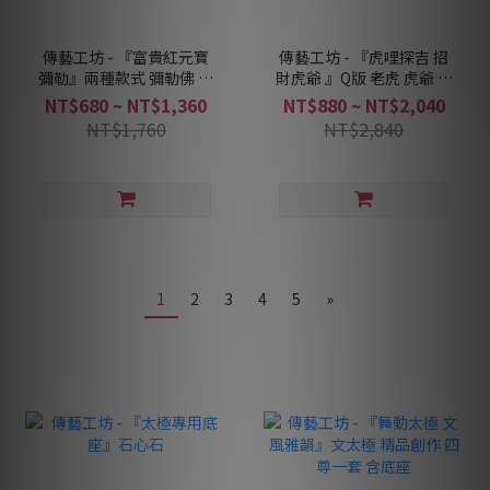
傳藝工坊 - 『富貴紅元寶
傳藝工坊 - 『虎哩探吉 招
彌勒』兩種款式 彌勒佛 元
財虎爺 』Q版 老虎 虎爺 祥
寶 富貴紅釉
獸 青砂石塑
NT$680 ~ NT$1,360
NT$880 ~ NT$2,040
NT$1,760
NT$2,840
1
2
3
4
5
»