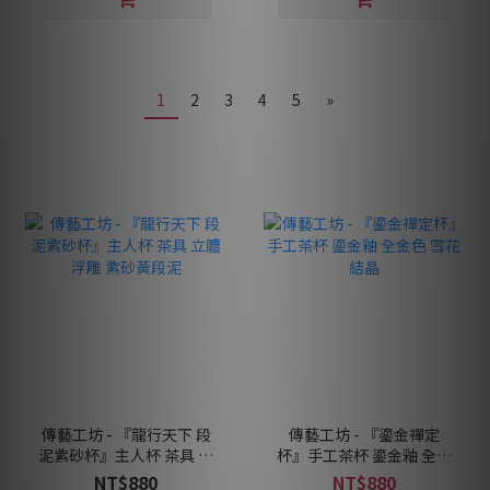
1
2
3
4
5
»
傳藝工坊 - 『龍行天下 段
傳藝工坊 - 『鎏金禪定
泥紫砂杯』主人杯 茶具 立
杯』手工茶杯 鎏金釉 全金
體浮雕 紫砂黃段泥
色 雪花結晶
NT$880
NT$880