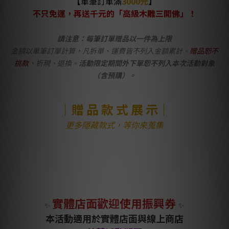
【
單筆訂單滿
3000元
】
不只免運，再送千元的「
高級木雕三開佛」！
請注意：每筆訂單贈品以一件為上限
金額以單筆訂單計算，凡拆單、運費皆不列入金額累計。
贈品恕不
挑款
、折現、退換。
活動限定期間外下單恕不列入本次活動對象
（
含預購）。
｜贈 品 款 式 展 示｜
更多隱藏款式，等你來蒐集
實體店面歡迎使用振興券
✨
✨
本活動適用於實體店面與線上商店