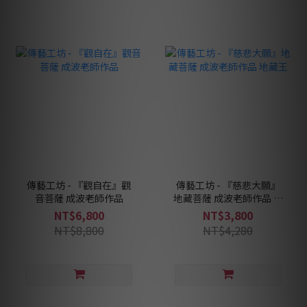
傳藝工坊 - 『觀自在』觀
傳藝工坊 - 『慈悲大願』
音菩薩 成波老師作品
地藏菩薩 成波老師作品 地
藏王
NT$6,800
NT$3,800
NT$8,800
NT$4,280