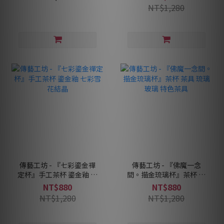
NT$1,280
傳藝工坊 - 『七彩鎏金禪
傳藝工坊 - 『佛魔一念
定杯』手工茶杯 鎏金釉 七
間。描金琉璃杯』茶杯 茶
彩雪花結晶
具 琉璃 玻璃 特色茶具
NT$880
NT$880
NT$1,280
NT$1,280