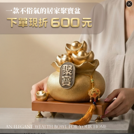
傳藝工坊 - 『貔貅簍空紫
傳藝工坊 - 『雄獅瑞獸蓮
銅香爐』小香爐 聚寶盆 居
花銅香爐』大香爐 聚寶盆
家擺設 香道茶席精品
居家擺設 香道茶席精品
NT$2,800 ~ NT$5,770
NT$3,800 ~ NT$6,770
NT$6,640
售完
傳藝工坊 - 『雙龍戲珠 銅
傳藝工坊 - 『竹風灑金藍
香爐』香爐 聚寶盆 居家擺
香爐』香爐 聚寶盆 招財香
設 香道茶席精品
爐
NT$2,800 ~ NT$5,770
NT$880 ~ NT$1,880