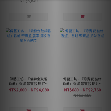
NT$6,640
傳藝工坊 - 『貔貅金鼓銅
傳藝工坊 - 『綠青瓷 貔貅
香爐』香爐 聚寶盆 居家擺
香爐』香爐 聚寶盆 招財香
設 香道茶席精品
爐
NT$2,800 ~ NT$4,080
NT$880 ~ NT$2,760
NT$3,560