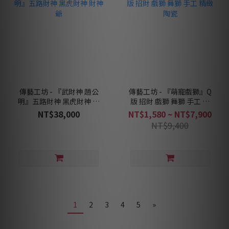
傳藝工坊 - 『武財神 趙公
傳藝工坊 - 『萌寵戲獅』Q
明』五路財神 黑虎財神 財
版 招財 戲獅 舞獅 手工 精
神爺
緻 陶瓷
NT$38,000
NT$1,580 ~ NT$7,900
NT$9,400
1
2
3
4
5
»