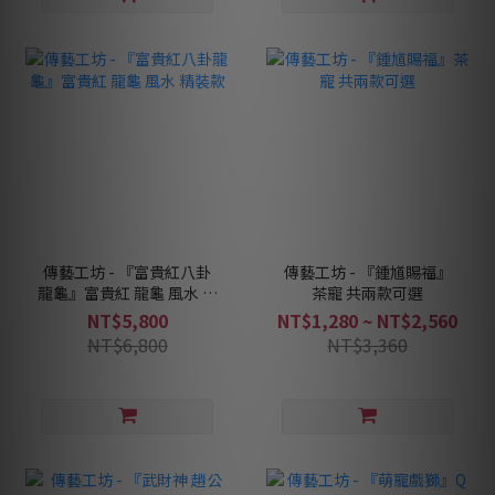
傳藝工坊 - 『富貴紅八卦
傳藝工坊 - 『鍾馗賜福』
龍龜』富貴紅 龍龜 風水 精
茶寵 共兩款可選
裝款
NT$5,800
NT$1,280 ~ NT$2,560
NT$6,800
NT$3,360