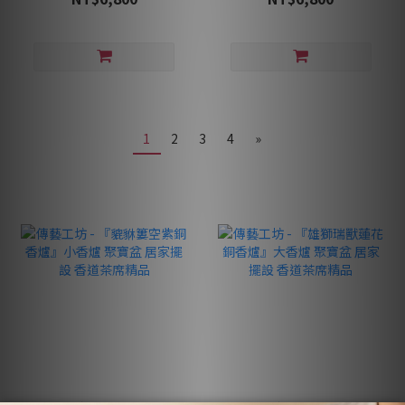
1
2
3
4
»