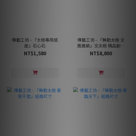
傳藝工坊 - 『太極專用底
傳藝工坊 - 『舞動太極 文
座』石心石
風雅韻』文太極 精品創作
四尊一套 含底座
NT$1,580
NT$8,800