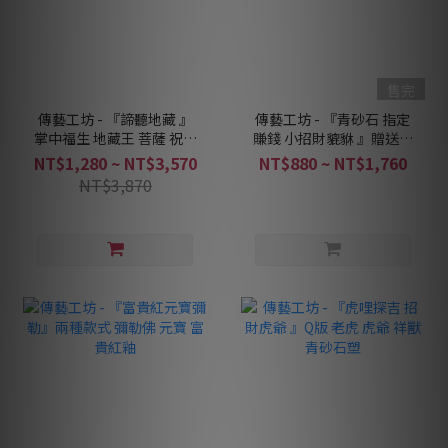
售完
傳藝工坊 - 『諦聽地藏 』
傳藝工坊 - 『青砂石 指定
掌中福生 地藏王 菩薩 祝福
賺錢 小招財貔貅 』贈送銅
心願 水晶 開運 青砂石 茶
錢、小石鼓 祥獸 可一對收
NT$1,280 ~ NT$3,570
NT$880 ~ NT$1,760
寵 擺飾
藏！
NT$3,870