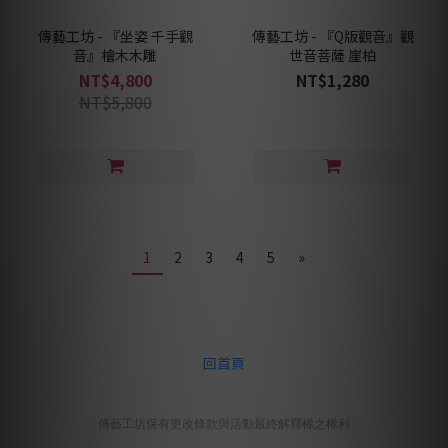
傳藝工坊 - 『坐姿 千手觀
傳藝工坊 - 『Q版觀音』觀
音』檜木木雕
世音菩薩 崖柏
NT$4,800
NT$1,280
NT$5,800
1
2
3
4
5
»
回首頁
傳藝工坊保有更改條款與活動最終解釋權之權利