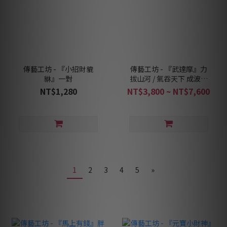
傳藝工坊 - 『小招財貔
傳藝工坊 - 『武達摩』力
貅』一對
拔山河 / 氣吞天下 成波老
師作品 達摩祖師
NT$1,280
NT$3,800 ~ NT$7,600
1
2
3
4
5
»