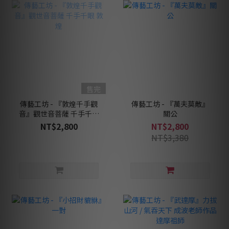
售完
傳藝工坊 - 『敦煌千手觀
傳藝工坊 - 『萬夫莫敵』
音』觀世音菩薩 千手千眼
關公
敦煌
NT$2,800
NT$2,800
NT$3,380