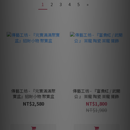
1
2
3
4
5
»
傳藝工坊 - 『元寶滿滿聚
傳藝工坊 - 『富貴紅 / 武關
寶盆』招財小物 聚寶盆
公 』 茶寵 陶瓷 茶寵 擺飾
NT$2,580
NT$1,800
NT$1,980