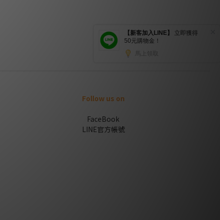
。
Follow us on
FaceBook
LINE官方帳號