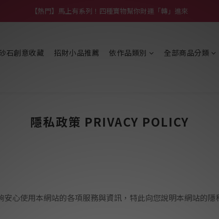
【熱門】馬上有系列！四種寶物幫你財運「轉」進來
【熱門】馬上有系列！四種寶物幫你財運「轉」進來
【補貨通知】悟道齊天大聖｜到貨拉！
砂石創意收藏
招財小品推薦
依作品類別
全部商品分類
【熱門】馬上有系列！四種寶物幫你財運「轉」進來
隱私政策 PRIVACY POLICY
夠安心使用本網站的各項服務與資訊，特此向您說明本網站的隱