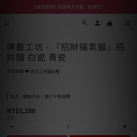
【熱門】馬上有系列！四種寶物幫你財運「轉」進來
【補貨通知】悟道齊天大聖｜到貨拉！
【熱門】馬上有系列！四種寶物幫你財運「轉」進來
傳藝工坊 - 『招財福氣貓』招
財貓 白瓷 青瓷
現在收藏 ❤️ 送手工刺繡坐墊
全店，網路平台。滿三千免運費
NT$1,280
數量